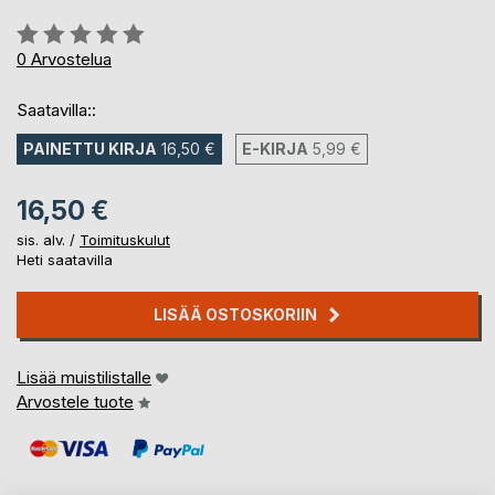
Arvostelu::
0%
0
Arvostelua
Saatavilla::
PAINETTU KIRJA
16,50 €
E-KIRJA
5,99 €
16,50 €
sis. alv. /
Toimituskulut
Heti saatavilla
LISÄÄ OSTOSKORIIN
Lisää muistilistalle
Arvostele tuote