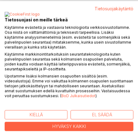
Tietosuojakäytäntö
Tietosuojasi on meille tärkeä
KUVAUS
Käytämme evästeitä ja vastaavia teknologioita verkkosivustollamme.
Osa niistä on välttämättömiä ja teknisesti tarpeellisia. Lisäksi
käytämme analyysimenetelmiä (esim. evästeitä tai sormenjälkiä sekä
Suomessa on meneillään laaja SOTE-uudistus ja siihen
palvelinpuolen seurantaa) mitataksemme, kuinka usein sivustollamme
liittyvä uusi IT-ohjelmisto varastetaan sitä valmistelleen
vieraillaan ja kuinka sitä käytetään.
ohjelmistotalon EU-edustustolle pitämän esittelytilaisuuden
Käytämme markkinointitarkoituksiin seurantateknologioita kuten
yhteydessä. Alkaa hurja takaa-ajo sekä ohjelmiston
palvelinpuolen seurantaa sekä kolmansien osapuolien palveluita,
joiden kautta voidaan käyttää laiteriippuvaisia evästeitä, sormenjälkiä,
anastaneita henkilöitä että aikaa vastaan, sillä koko SOTE-
seurantapikseleitä ja IP-osoitteita.
uudistus voi kaatua jollei ohjelmistoa saada pelastettua
Upotamme lisäksi kolmansien osapuolten sisältöä (esim.
luvattomalta levitykseltä.
videoalustoja). Emme voi vaikuttaa kolmannen osapuolen suorittamaan
tietojen jatkokäsittelyyn tai mahdolliseen seurantaan. Asetuksillasi
Samaan aikaan Ähtäriin saapuu kaksi panda-karhua Kiinasta
annat suostumuksen edellä kuvattuihin prosesseihin. Vastaisuudessa
voit peruuttaa suostumuksesi. (
BoD Julkaisutiedot
)
ja eläinten ruokintaan liittyvällä bambulla tehdään
häikäilemätöntä kauppaa kiristäen tavaran toimittajaa jopa
lapsensa huoltajuuden menettämisellä.
KIELLÄ
EI, SÄÄDÄ
Tarinat limittyvät kirjassa toisiinsa edeten rinta rinnan
HYVÄKSY KAIKKI
lopulliseen huipennukseensa.