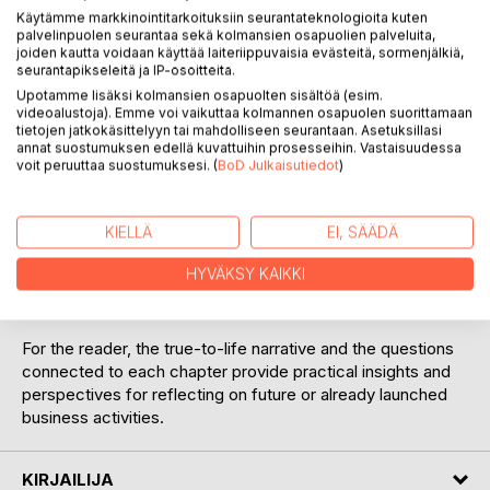
Käytämme markkinointitarkoituksiin seurantateknologioita kuten
palvelinpuolen seurantaa sekä kolmansien osapuolien palveluita,
joiden kautta voidaan käyttää laiteriippuvaisia evästeitä, sormenjälkiä,
seurantapikseleitä ja IP-osoitteita.
Upotamme lisäksi kolmansien osapuolten sisältöä (esim.
videoalustoja). Emme voi vaikuttaa kolmannen osapuolen suorittamaan
tietojen jatkokäsittelyyn tai mahdolliseen seurantaan. Asetuksillasi
KUVAUS
annat suostumuksen edellä kuvattuihin prosesseihin. Vastaisuudessa
voit peruuttaa suostumuksesi. (
BoD Julkaisutiedot
)
More and more people are considering entrepreneurship
KIELLÄ
EI, SÄÄDÄ
as a career option. Dare vividly tells the story of one small
entrepreneur. The book portrays the everyday life of an
HYVÄKSY KAIKKI
entrepreneur, the search for one's own path, growth,
successes, and mistakes.
For the reader, the true-to-life narrative and the questions
connected to each chapter provide practical insights and
perspectives for reflecting on future or already launched
business activities.
KIRJAILIJA