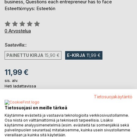
business, Questions each entrepreneur has to face
Esteettömyys: Esteetön
Arvostelu::
0%
0
Arvostelua
Saatavilla::
PAINETTU KIRJA
15,90 €
E-KIRJA
11,99 €
11,99 €
sis. alv.
Heti ladattavissa
Tietosuojakäytäntö
LISÄÄ OSTOSKORIIN
Tietosuojasi on meille tärkeä
Käytämme evästeitä ja vastaavia teknologioita verkkosivustollamme.
Osa niistä on välttämättömiä ja teknisesti tarpeellisia. Lisäksi
Lisää muistilistalle
käytämme analyysimenetelmiä (esim. evästeitä tai sormenjälkiä sekä
palvelinpuolen seurantaa) mitataksemme, kuinka usein sivustollamme
Arvostele tuote
vieraillaan ja kuinka sitä käytetään.