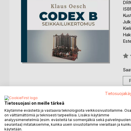
DRM
ISB
Kus
Julk
Kiel
Haku
Est
Arvo
0%
Saat
Tietosuojakä
Tietosuojasi on meille tärkeä
KUVAUS
KIRJAILIJA
LEHDISTÖARV
Käytämme evästeitä ja vastaavia teknologioita verkkosivustollamme. Osa 
on välttämättömiä ja teknisesti tarpeellisia. Lisäksi käytämme
analyysimenetelmiä (esim. evästeitä tai sormenjälkiä sekä palvelinpuolen
Pohjoisen yliopiston poika ja erämaiden kasvatti M
seurantaa) mitataksemme, kuinka usein sivustollamme vieraillaan ja kuinka
Yllättäen hän saa Otto-professoriltaan keskiaikais
käytetään.