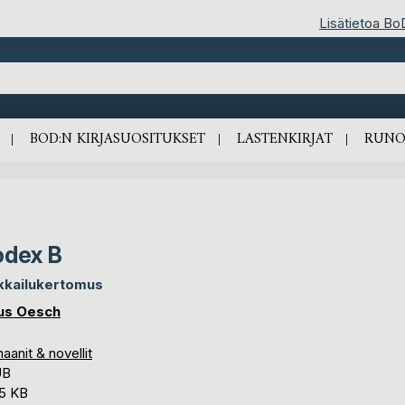
Lisätietoa Bo
BOD:N KIRJASUOSITUKSET
LASTENKIRJAT
RUNO
dex B
kkailukertomus
us Oesch
anit & novellit
UB
,5 KB