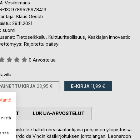
: Vesileimaus
N-13: 9789526978413
tantaja: Klaus Oesch
aistu: 29.11.2021
i: suomi
sanat: Tietoseikkailu, Kulttuuriteollisuus, Keskiajan innovaatio
eettömyys: Rajoitettu pääsy
stelu::
0
Arvostelua
avilla::
PAINETTU KIRJA
23,95 €
E-KIRJA
11,99 €
ytäntö
OSTELUT
LUKIJA-ARVOSTELUT
niistä
atias opiskelee hakukoneasiantuntijana pohjoisen yliopistossa.
 sitä
en Leonardo da Vincin käsikirjoituksen johtolangan. Leonardon