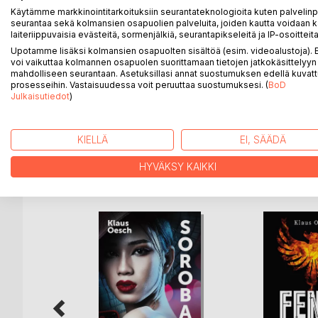
salainen tutkimuspäiväkirja - Codex B – avaa jänni
Käytämme markkinointitarkoituksiin seurantateknologioita kuten palvelin
ymmärrykseen. Hän lähtee selvittämään mysteeriä It
seurantaa sekä kolmansien osapuolien palveluita, joiden kautta voidaan k
laiteriippuvaisia evästeitä, sormenjälkiä, seurantapikseleitä ja IP-osoitteita
salaisuuksien syövereihin. Koituvatko keskiajan ka
kuuluisan innovaattorin muistiinpanojen esittämistä 
Upotamme lisäksi kolmansien osapuolten sisältöä (esim. videoalustoja)
voi vaikuttaa kolmannen osapuolen suorittamaan tietojen jatkokäsittelyyn 
kirkon herruutta uhkaavat uudet teoriat on kätkettä
mahdolliseen seurantaan. Asetuksillasi annat suostumuksen edellä kuvatt
ilmaantuu kuumentuville apajille tavoitteenaan kaa
prosesseihin. Vastaisuudessa voit peruuttaa suostumuksesi. (
BoD
tasossa yhdistämällä henkilöiden keskustelut ja a
Julkaisutiedot
)
interaktion kanavaksi.
KIELLÄ
EI, SÄÄDÄ
HYVÄKSY KAIKKI
LISÄÄ KIRJOJA B
o
D:L