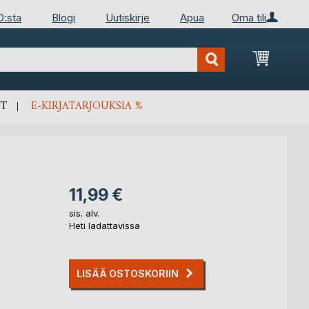
D:sta
Blogi
Uutiskirje
Apua
Oma tili
Ostosko
T
E-KIRJATARJOUKSIA %
11,99 €
sis. alv.
Heti ladattavissa
LISÄÄ OSTOSKORIIN