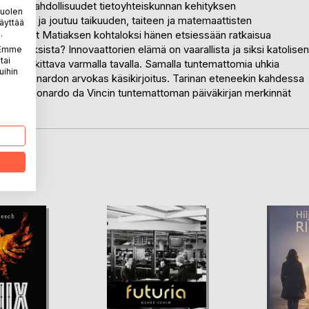
ttävät mahdollisuudet tietoyhteiskunnan kehityksen
puolen
aliaan ja joutuu taikuuden, taiteen ja matemaattisten
äyttää
.
unottaret Matiaksen kohtaloksi hänen etsiessään ratkaisua
arvoituksista? Innovaattorien elämä on vaarallista ja siksi katolisen
. Emme
tai
vä ja tulkittava varmalla tavalla. Samalla tuntemattomia uhkia
uihin
pata Leonardon arvokas käsikirjoitus. Tarinan eteneekin kahdessa
jattelu Leonardo da Vincin tuntemattoman päiväkirjan merkinnät
LA