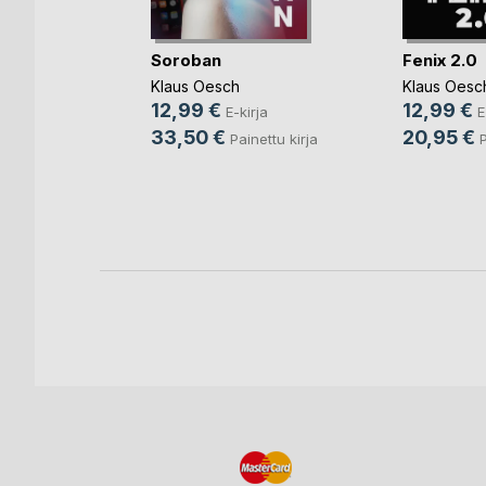
Soroban
Fenix 2.0
Klaus Oesch
Klaus Oesc
12,99 €
12,99 €
E-kirja
E
Natasa
33,50 €
20,95 €
Painettu kirja
P
ja
nettu kirja