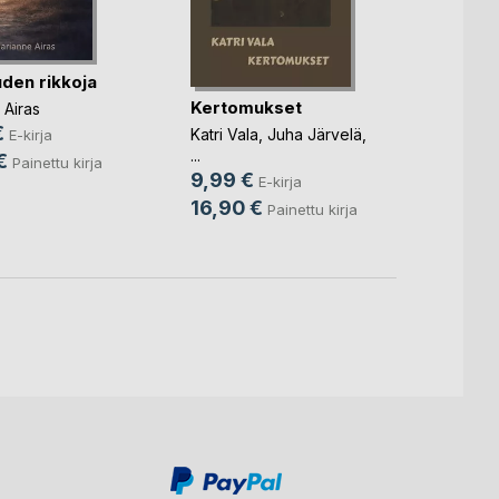
uden rikkoja
Poika
Bara
Kertomukset
 Airas
Toni 
€
Katri Vala
,
Juha Järvelä
,
E-kirja
4,99
...
€
Painettu kirja
9,99 €
16,0
E-kirja
16,90 €
Painettu kirja