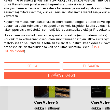
Käytämme evästeitä ja vastaavia teknologioita verkkosivustollamme. Osa 
poikkeaa monessa kohdin perinteisestä elokuvakriti
on välttämättömiä ja teknisesti tarpeellisia. Lisäksi käytämme
tallenteen tekniseen laatuun. Kirja aloittaa puhtaas
analyysimenetelmiä (esim. evästeitä tai sormenjälkiä sekä palvelinpuolen
elokuvapäiväkirjojen sarjan, jonka ensimmäisessä
seurantaa) mitataksemme, kuinka usein sivustollamme vieraillaan ja kuinka
käytetään.
Käytämme markkinointitarkoituksiin seurantateknologioita kuten palvelin
seurantaa sekä kolmansien osapuolien palveluita, joiden kautta voidaan k
laiteriippuvaisia evästeitä, sormenjälkiä, seurantapikseleitä ja IP-osoitteita
LISÄÄ KIRJOJA B
o
D:L
Upotamme lisäksi kolmansien osapuolten sisältöä (esim. videoalustoja)
voi vaikuttaa kolmannen osapuolen suorittamaan tietojen jatkokäsittelyyn 
mahdolliseen seurantaan. Asetuksillasi annat suostumuksen edellä kuvatt
prosesseihin. Vastaisuudessa voit peruuttaa suostumuksesi. (
BoD
Julkaisutiedot
)
KIELLÄ
EI, SÄÄDÄ
HYVÄKSY KAIKKI
velet
CineActive 5
CineActiv
es
Jukka Halttunen
Jukka Halt
en