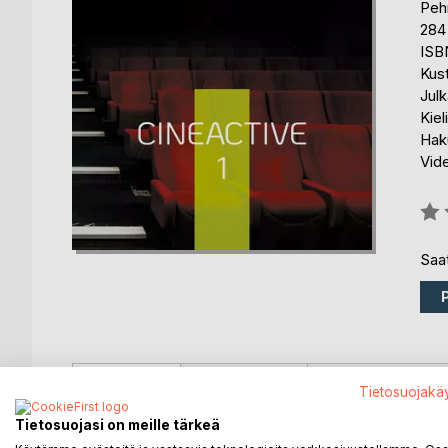
Peh
284
ISB
Kus
Julk
Kiel
Haku
Vide
Arvo
0%
Saat
KUVAUS
KIRJAILIJA
LEHDISTÖARV
Tietosuojakä
Tietosuojasi on meille tärkeä
CineActive 1 on päiväkirjamainen kokoelma elävästi j