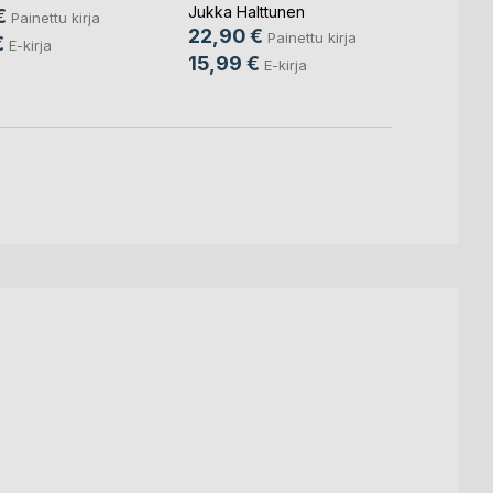
Jukka Halttunen
€
33,5
Painettu kirja
22,90 €
Painettu kirja
€
15,9
E-kirja
15,99 €
E-kirja