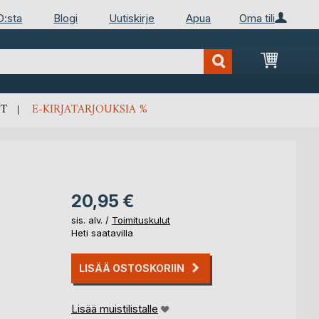
D:sta
Blogi
Uutiskirje
Apua
Oma tili
Ostosko
T
E-KIRJATARJOUKSIA %
20,95 €
sis. alv. /
Toimituskulut
Heti saatavilla
LISÄÄ OSTOSKORIIN
Lisää muistilistalle