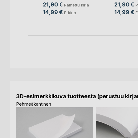
21,90 €
21,90 €
Painettu kirja
P
nettu kirja
14,99 €
14,99 €
E-kirja
E
3D-esimerkkikuva tuotteesta (perustuu kirjan
Pehmeäkantinen