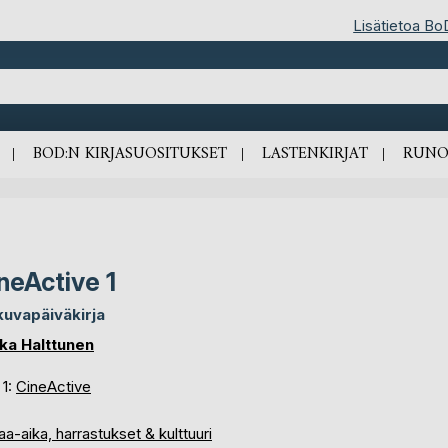
Lisätietoa Bo
BOD:N KIRJASUOSITUKSET
LASTENKIRJAT
RUNO
neActive 1
kuvapäiväkirja
ka Halttunen
 1:
CineActive
a-aika, harrastukset & kulttuuri