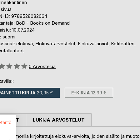
meäkantinen
 sivua
N-13: 9789528082064
tantaja: BoD - Books on Demand
aistu: 10.07.2024
i: suomi
sanat: elokuva, Elokuva-arvostelut, Elokuva-arviot, Kotiteatteri,
otallenteet
stelu::
0
Arvostelua
avilla::
PAINETTU KIRJA
20,95 €
E-KIRJA
12,99 €
OSTELUT
LUKIJA-ARVOSTELUT
ytäntö
a huumorilla kirjoitettuja elokuva-arvioita, joiden sisältö ja muoto