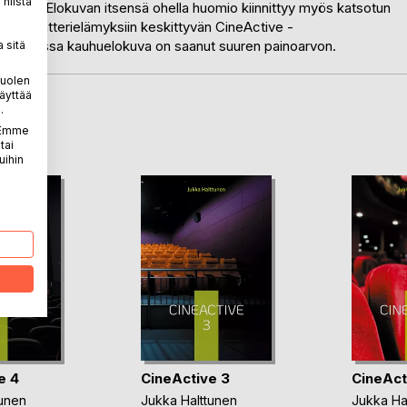
niistä
ikistä. Elokuvan itsensä ohella huomio kiinnittyy myös katsotun
ti kotiteatterielämyksiin keskittyvän CineActive -
 teoksessa kauhuelokuva on saanut suuren painoarvon.
 sitä
puolen
äyttää
.
LA
. Emme
tai
uihin
e 4
CineActive 3
CineAct
tunen
Jukka Halttunen
Jukka Ha