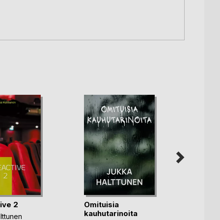
ive 2
Omituisia
Uusi 
kauhutarinoita
lttunen
Jukka 