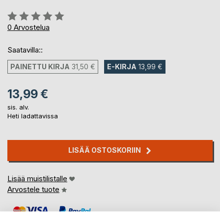
Arvostelu::
0%
0
Arvostelua
Saatavilla::
PAINETTU KIRJA
31,50 €
E-KIRJA
13,99 €
13,99 €
sis. alv.
Heti ladattavissa
LISÄÄ OSTOSKORIIN
Lisää muistilistalle
Arvostele tuote