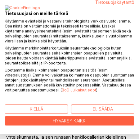
Tietosuojakäytäntö
Tietosuojasi on meille tärkeä
Käytämme evästeitä ja vastaavia teknologioita verkkosivustollamme.
Osa niistä on välttämättömiä ja teknisesti tarpeellisia. Lisäksi
KUVAUS
käytämme analyysimenetelmiä (esim. evästeitä tai sormenjälkiä sekä
palvelinpuolen seurantaa) mitataksemme, kuinka usein sivustollamme
vieraillaan ja kuinka sitä käytetään.
1400-luvun lopulla ilmestynyt Celestina eli Caliston ja
Käytämme markkinointitarkoituksiin seurantateknologioita kuten
Melibean tragikomedia kuuluu espanjankielisen
palvelinpuolen seurantaa sekä kolmansien osapuolien palveluita,
joiden kautta voidaan käyttää laiteriippuvaisia evästeitä, sormenjälkiä,
kirjallisuuden suurimpiin klassikoihin. Julkisuutta kaihtaneen
seurantapikseleitä ja IP-osoitteita.
lainoppineen Fernando de Rojasin (k. 1541) dialogimuotoon
Upotamme lisäksi kolmansien osapuolten sisältöä (esim.
kirjoitettu romaani oli suuri menestys koko renessanssiajan
videoalustoja). Emme voi vaikuttaa kolmannen osapuolen suorittamaan
Euroopassa.
tietojen jatkokäsittelyyn tai mahdolliseen seurantaan. Asetuksillasi
annat suostumuksen edellä kuvattuihin prosesseihin. Vastaisuudessa
voit peruuttaa suostumuksesi. (
BoD Julkaisutiedot
)
Rakastuneen Caliston ja ylenkatseellisen Melibean tarinan
päähenkilöksi kohoaa Caliston palkkaama juonikas
parittajaeukko Celestina. Caliston palvelijoiden kanssa hän
KIELLÄ
EI, SÄÄDÄ
kääntää asiat päälaelleen niin ylhäisaatelisten palatseissa
kuin katutyttöjen tölleissäkin ja sinetöi monet kohtalot.
HYVÄKSY KAIKKI
Ihmiselämän huvittavia ja synkeimpiä puolia kuvaava
tragikomedia maalaa laajan panoraaman aikansa
yhteiskunnasta, ja sen runsaan henkilögallerian kielellinen