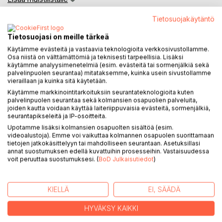
Arvostele tuote
Tietosuojakäytäntö
Tietosuojasi on meille tärkeä
Käytämme evästeitä ja vastaavia teknologioita verkkosivustollamme.
Osa niistä on välttämättömiä ja teknisesti tarpeellisia. Lisäksi
käytämme analyysimenetelmiä (esim. evästeitä tai sormenjälkiä sekä
palvelinpuolen seurantaa) mitataksemme, kuinka usein sivustollamme
vieraillaan ja kuinka sitä käytetään.
KUVAUS
Käytämme markkinointitarkoituksiin seurantateknologioita kuten
palvelinpuolen seurantaa sekä kolmansien osapuolien palveluita,
joiden kautta voidaan käyttää laiteriippuvaisia evästeitä, sormenjälkiä,
Giovanni Verga (1840-1922) on italialainen, ranskalaisesta
seurantapikseleitä ja IP-osoitteita.
naturalismista ja erityisesti Émile Zolan teoksista
Upotamme lisäksi kolmansien osapuolten sisältöä (esim.
innoituksensa saaneen, verisminä tunnetun kirjallisen
videoalustoja). Emme voi vaikuttaa kolmannen osapuolen suorittamaan
tietojen jatkokäsittelyyn tai mahdolliseen seurantaan. Asetuksillasi
suuntauksen tärkein edustaja. Nyt suomennettu, alkujaan
annat suostumuksen edellä kuvattuihin prosesseihin. Vastaisuudessa
vuonna 1880 julkaistu novellikokoelma oli verismin
voit peruuttaa suostumuksesi. (
BoD Julkaisutiedot
)
ensimmäinen mestariteos. Siinä Verga kuvasi omien
kotiseutujensa vaatimattoman väen elämää Sisiliassa.
KIELLÄ
EI, SÄÄDÄ
Todellisuuden luonnonmukaisen kuvaamisen hengessä
Vergan novellien kertoja jättäytyy suosiolla taka-alalle ja
HYVÄKSY KAIKKI
antaa henkilöhahmojensa puhua omalla äänellään, niin ettei