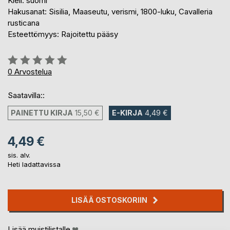
Kieli: suomi
Hakusanat: Sisilia, Maaseutu, verismi, 1800-luku, Cavalleria
rusticana
Esteettömyys: Rajoitettu pääsy
Arvostelu::
0%
0
Arvostelua
Saatavilla::
PAINETTU KIRJA
15,50 €
E-KIRJA
4,49 €
4,49 €
sis. alv.
Heti ladattavissa
LISÄÄ OSTOSKORIIN
Lisää muistilistalle