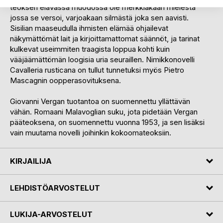
teoksen elävässä muodossa ole merkkiäkään mielestä
jossa se versoi, varjoakaan silmästä joka sen aavisti.
Sisilian maaseudulla ihmisten elämää ohjailevat
näkymättömät lait ja kirjoittamattomat säännöt, ja tarinat
kulkevat useimmiten traagista loppua kohti kuin
vääjäämättömän loogisia uria seuraillen. Nimikkonovelli
Cavalleria rusticana on tullut tunnetuksi myös Pietro
Mascagnin oopperasovituksena.
Giovanni Vergan tuotantoa on suomennettu yllättävän
vähän. Romaani Malavoglian suku, jota pidetään Vergan
pääteoksena, on suomennettu vuonna 1953, ja sen lisäksi
vain muutama novelli joihinkin kokoomateoksiin.
KIRJAILIJA
LEHDISTÖARVOSTELUT
LUKIJA-ARVOSTELUT