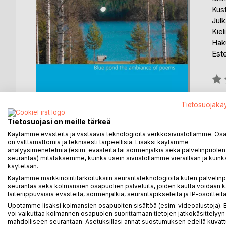
Kus
Julk
Kiel
Haku
Est
Arvo
0%
Tietosuojakä
Tietosuojasi on meille tärkeä
Käytämme evästeitä ja vastaavia teknologioita verkkosivustollamme. Osa 
on välttämättömiä ja teknisesti tarpeellisia. Lisäksi käytämme
KUVAUS
KIRJAILIJA
LEHDISTÖARV
analyysimenetelmiä (esim. evästeitä tai sormenjälkiä sekä palvelinpuolen
seurantaa) mitataksemme, kuinka usein sivustollamme vieraillaan ja kuinka
käytetään.
The atmosphere poem a poem book whisch will appe
Käytämme markkinointitarkoituksiin seurantateknologioita kuten palvelin
Dive into the forthcoming book of poems mood.
seurantaa sekä kolmansien osapuolien palveluita, joiden kautta voidaan k
laiteriippuvaisia evästeitä, sormenjälkiä, seurantapikseleitä ja IP-osoitteita
Suiteable for children to read the fairytable.
Upotamme lisäksi kolmansien osapuolten sisältöä (esim. videoalustoja)
voi vaikuttaa kolmannen osapuolen suorittamaan tietojen jatkokäsittelyyn 
mahdolliseen seurantaan. Asetuksillasi annat suostumuksen edellä kuvatt