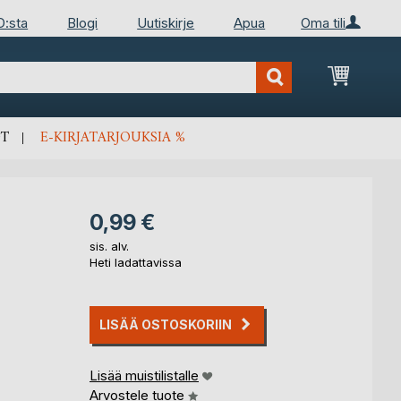
D:sta
Blogi
Uutiskirje
Apua
Oma tili
Ostosko
T
E-KIRJATARJOUKSIA %
0,99 €
sis. alv.
Heti ladattavissa
LISÄÄ OSTOSKORIIN
Lisää muistilistalle
Arvostele tuote