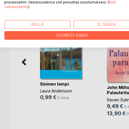
prosesseihin. Vastaisuudessa voit peruuttaa suostumuksesi. (
BoD
LISÄÄ KIRJOJA B
o
D:L
Julkaisutiedot
)
KIELLÄ
EI, SÄÄDÄ
HYVÄKSY KAIKKI
Sininen lampi
John Milto
Laura Andersson
Palautettu
rsikkapuu
0,99 €
E-kirja
Severi Suti
en
9,49 €
E-
rja
13,90 €
P
nettu kirja