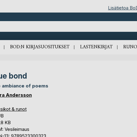
Lisätietoa Bo
BOD:N KIRJASUOSITUKSET
LASTENKIRJAT
RUNO
ue bond
 ambiance of poems
ra Andersson
sikot & runot
UB
,8 KB
: Vesileimaus
N-13: 9789523300323