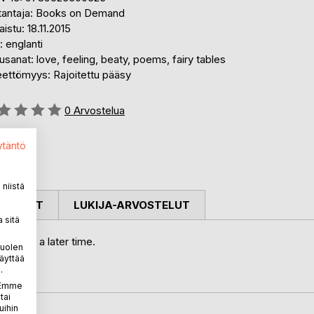
tantaja: Books on Demand
aistu: 18.11.2015
i: englanti
sanat: love, feeling, beaty, poems, fairy tables
eettömyys: Rajoitettu pääsy
stelu::
0
Arvostelua
ytäntö
niistä
OSTELUT
LUKIJA-ARVOSTELUT
 sitä
ar in a later time.
puolen
äyttää
.
. Emme
tai
uihin