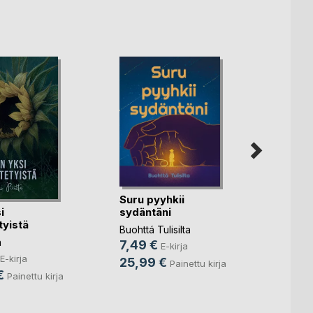
Kevätj
Harry 
Suru pyyhkii
Mero
, .
i
sydäntäni
10,9
yistä
Buohttá Tulisilta
19,9
a
7,49 €
E-kirja
E-kirja
25,99 €
Painettu kirja
€
Painettu kirja