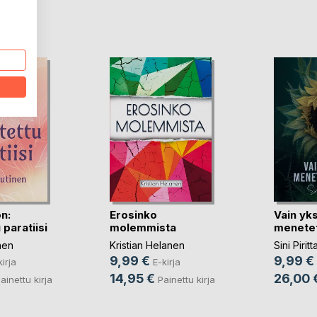
LA
n:
Erosinko
Vain yks
 paratiisi
molemmista
menetet
nen
Kristian Helanen
Sini Piritt
9,99 €
9,99 €
kirja
E-kirja
14,95 €
26,00 
ainettu kirja
Painettu kirja