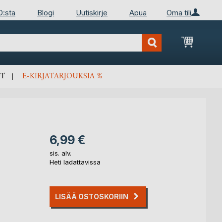
D:sta
Blogi
Uutiskirje
Apua
Oma tili
Ostosko
T
E-KIRJATARJOUKSIA %
6,99 €
sis. alv.
Heti ladattavissa
LISÄÄ OSTOSKORIIN