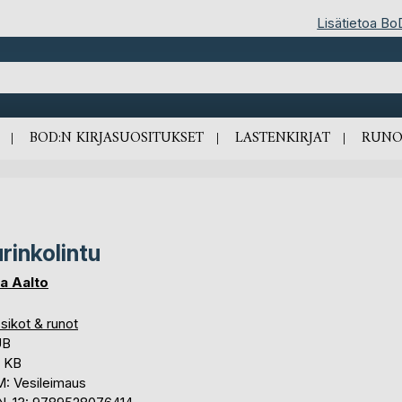
Lisätietoa Bo
BOD:N KIRJASUOSITUKSET
LASTENKIRJAT
RUNO
rinkolintu
a Aalto
sikot & runot
UB
3 KB
: Vesileimaus