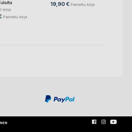
Irene 
lisilta
19,90 €
Painettu kirja
E-kirja
Nella 
€
10,9
Painettu kirja
18,6
INEN