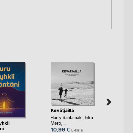
Kevätjäillä
Harry Santamäki
,
Inka
yhkii
Mero
, ...
ni
10,99 €
E-kirja