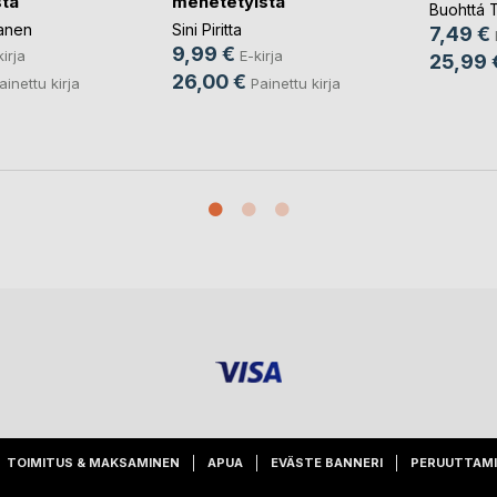
ta
menetetyistä
Buohttá Tu
lanen
Sini Piritta
7,49 €
9,99 €
kirja
E-kirja
25,99 
26,00 €
ainettu kirja
Painettu kirja
TOIMITUS & MAKSAMINEN
APUA
EVÄSTE BANNERI
PERUUTTAM