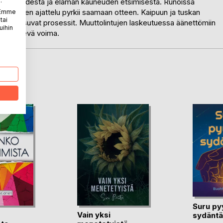
.
en vaikeudesta ja elämän kauneuden etsimisestä. Runoissa
ä arkinen ajattelu pyrkii saamaan otteen. Kaipuun ja tuskan
. Emme
tai
isessä asuvat prosessit. Muuttolintujen laskeutuessa äänettömiin
uihin
n läpäisevä voima.
LA
Suru py
Vain yksi
sydäntä