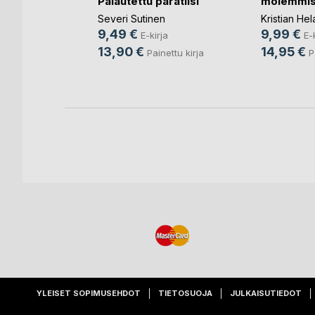
Palautettu paratiisi
molemmis
rsikkapuu
Severi Sutinen
Kristian He
en
9,49 €
9,99 €
E-kirja
E-
rja
13,90 €
14,95 €
Painettu kirja
P
nettu kirja
YLEISET SOPIMUSEHDOT
TIETOSUOJA
JULKAISUTIEDOT