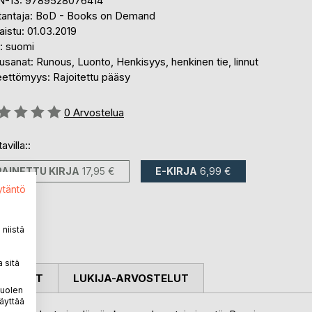
N-13: 9789528076414
tantaja: BoD - Books on Demand
aistu: 01.03.2019
i: suomi
sanat: Runous, Luonto, Henkisyys, henkinen tie, linnut
eettömyys: Rajoitettu pääsy
stelu::
0
Arvostelua
avilla::
PAINETTU KIRJA
17,95 €
E-KIRJA
6,99 €
ytäntö
niistä
 sitä
OSTELUT
LUKIJA-ARVOSTELUT
puolen
äyttää