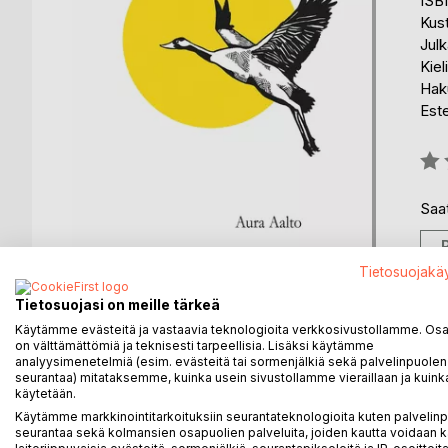
ISB
Kus
Julk
Kiel
Haku
Est
Arvo
0%
Saat
Tietosuojakä
Tietosuojasi on meille tärkeä
Käytämme evästeitä ja vastaavia teknologioita verkkosivustollamme. Osa 
on välttämättömiä ja teknisesti tarpeellisia. Lisäksi käytämme
analyysimenetelmiä (esim. evästeitä tai sormenjälkiä sekä palvelinpuolen
seurantaa) mitataksemme, kuinka usein sivustollamme vieraillaan ja kuinka
käytetään.
KUVAUS
KIRJAILIJA
LEHDISTÖARV
Käytämme markkinointitarkoituksiin seurantateknologioita kuten palvelin
seurantaa sekä kolmansien osapuolien palveluita, joiden kautta voidaan k