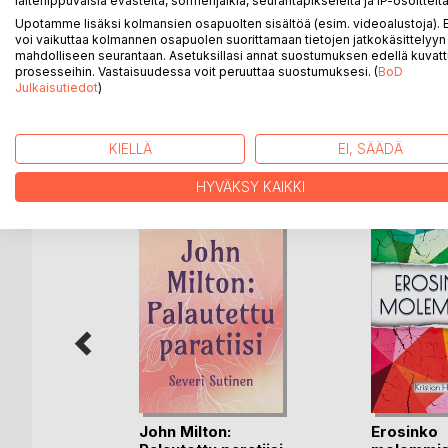
laiteriippuvaisia evästeitä, sormenjälkiä, seurantapikseleitä ja IP-osoitteita
Aurinkolinnun runot kertovat maailmaan juurtumis
hahmotellaan esiin kokemuksia, joiden hännänpääst
Upotamme lisäksi kolmansien osapuolten sisältöä (esim. videoalustoja)
voi vaikuttaa kolmannen osapuolen suorittamaan tietojen jatkokäsittelyyn 
ravistellessa sielua näyttää luonto tuntevansa ihm
mahdolliseen seurantaan. Asetuksillasi annat suostumuksen edellä kuvatt
metsälampiin herää runoilijassa elämänhalun kaike
prosesseihin. Vastaisuudessa voit peruuttaa suostumuksesi. (
BoD
Julkaisutiedot
)
KIELLÄ
EI, SÄÄDÄ
LISÄÄ KIRJOJA B
o
D:L
HYVÄKSY KAIKKI
John Milton:
Erosinko