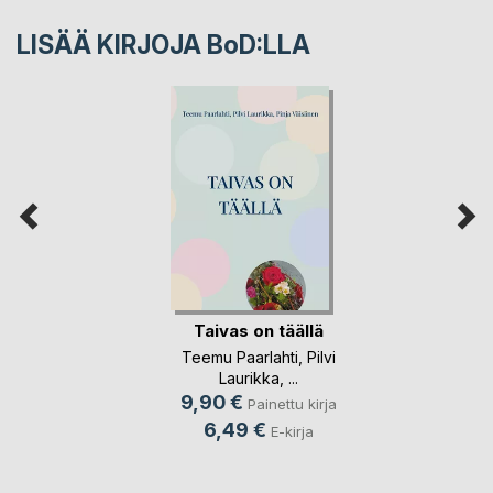
LISÄÄ KIRJOJA B
o
D:LLA
Taivas on täällä
Teemu Paarlahti
,
Pilvi
Laurikka
, ...
9,90 €
Painettu kirja
6,49 €
E-kirja