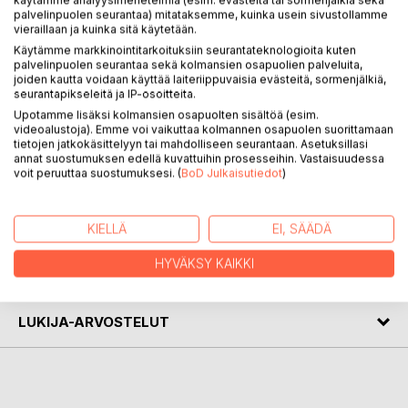
käytämme analyysimenetelmiä (esim. evästeitä tai sormenjälkiä sekä
palvelinpuolen seurantaa) mitataksemme, kuinka usein sivustollamme
KUVAUS
vieraillaan ja kuinka sitä käytetään.
Käytämme markkinointitarkoituksiin seurantateknologioita kuten
palvelinpuolen seurantaa sekä kolmansien osapuolien palveluita,
Tietokirjailijan koottuja runoja - Jouni Paarlahti (1936-2020)
joiden kautta voidaan käyttää laiteriippuvaisia evästeitä, sormenjälkiä,
seurantapikseleitä ja IP-osoitteita.
oli tamperelainen koulumies ja tietokirjailija, joka kirjoitti
elämän mittaan myös runoja ja laululyriikkaa. Aikaisemmin
Upotamme lisäksi kolmansien osapuolten sisältöä (esim.
videoalustoja). Emme voi vaikuttaa kolmannen osapuolen suorittamaan
eri yhteyksissä julkaistuja tekstejä on nyt koottu yhteen ja
tietojen jatkokäsittelyyn tai mahdolliseen seurantaan. Asetuksillasi
mukana on myös joukko aikaisemmin julkaisemattomia
annat suostumuksen edellä kuvattuihin prosesseihin. Vastaisuudessa
runoja.
voit peruuttaa suostumuksesi. (
BoD Julkaisutiedot
)
KIRJAILIJA
KIELLÄ
EI, SÄÄDÄ
HYVÄKSY KAIKKI
LEHDISTÖARVOSTELUT
LUKIJA-ARVOSTELUT