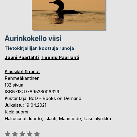
Aurinkokello viisi
Tietokirjailijan koottuja runoja
Jouni Paarlahti
,
Teemu Paarlahti
Klassikot & runot
Pehmeäkantinen
132 sivua
ISBN-13: 9789528006329
Kustantaja: BoD - Books on Demand
Julkaistu: 19.04.2021
Kieli: suomi
Hakusanat: luonto, Islanti, Maantiede, Lasululyriikka
Arvostelu::