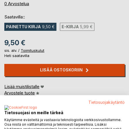
0%
0
Arvostelua
Saatavilla::
PAINETTU KIRJA
9,50 €
E-KIRJA
5,99 €
9,50 €
sis. alv. /
Toimituskulut
Heti saatavilla
LISÄÄ OSTOSKORIIN
Lisää muistilistalle
Arvostele tuote
Tietosuojakäytäntö
Tietosuojasi on meille tärkeä
Käytämme evästeitä ja vastaavia teknologioita verkkosivustollamme.
Osa niistä on välttämättömiä ja teknisesti tarpeellisia. Lisäksi