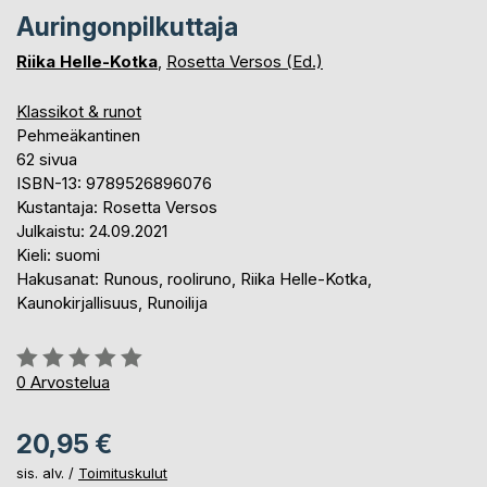
Auringonpilkuttaja
Riika Helle-Kotka
,
Rosetta Versos (Ed.)
Klassikot & runot
Pehmeäkantinen
62 sivua
ISBN-13: 9789526896076
Kustantaja: Rosetta Versos
Julkaistu: 24.09.2021
Kieli: suomi
Hakusanat: Runous, rooliruno, Riika Helle-Kotka,
Kaunokirjallisuus, Runoilija
Arvostelu::
0%
0
Arvostelua
20,95 €
sis. alv. /
Toimituskulut