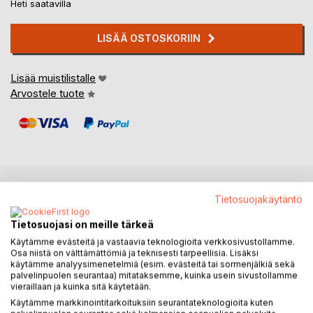
Heti saatavilla
LISÄÄ OSTOSKORIIN
Lisää muistilistalle
Arvostele tuote
Tietosuojakäytäntö
KUVAUS
Tietosuojasi on meille tärkeä
Runokokoelma Auringonpilkuttaja muodostuu roolirunoista,
Käytämme evästeitä ja vastaavia teknologioita verkkosivustollamme.
Osa niistä on välttämättömiä ja teknisesti tarpeellisia. Lisäksi
joissa pääsevät ääneen 1700 - 1800 -luvuilla syntyneet
käytämme analyysimenetelmiä (esim. evästeitä tai sormenjälkiä sekä
Itard, Montessori ja Steiner sekä heidän lähipiirinsä.
palvelinpuolen seurantaa) mitataksemme, kuinka usein sivustollamme
Runojen lukijana saat yllesi toisen henkilön nahan ja
vieraillaan ja kuinka sitä käytetään.
ajatukset.
Käytämme markkinointitarkoituksiin seurantateknologioita kuten