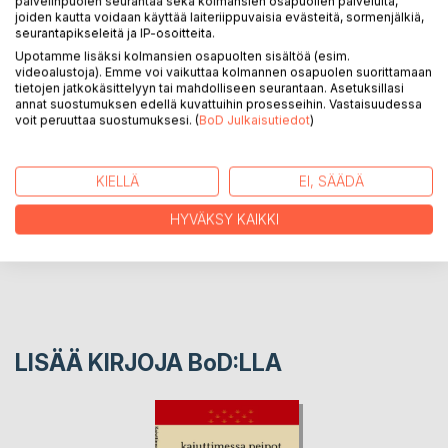
Auringonpilkuttaja on nautittavaksi makean karvas cocktail,
palvelinpuolen seurantaa sekä kolmansien osapuolien palveluita,
joiden kautta voidaan käyttää laiteriippuvaisia evästeitä, sormenjälkiä,
jossa sekoittuvat fiktio ja fakta. Samalla se on matka
seurantapikseleitä ja IP-osoitteita.
aikakauteen, jossa lapsi harvoin nähtiin yksilönä eikä vielä
Upotamme lisäksi kolmansien osapuolten sisältöä (esim.
tunnistettu lapsuutta omana erityisenä ajanjaksona.
videoalustoja). Emme voi vaikuttaa kolmannen osapuolen suorittamaan
tietojen jatkokäsittelyyn tai mahdolliseen seurantaan. Asetuksillasi
annat suostumuksen edellä kuvattuihin prosesseihin. Vastaisuudessa
voit peruuttaa suostumuksesi. (
BoD Julkaisutiedot
)
KIRJAILIJA
LEHDISTÖARVOSTELUT
KIELLÄ
EI, SÄÄDÄ
HYVÄKSY KAIKKI
LUKIJA-ARVOSTELUT
LISÄÄ KIRJOJA B
o
D:LLA