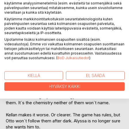
käytämme analyysimenetelmiä (esim. evästeitä tai sormenjälkiä sekä
Arvostele tuote
palvelinpuolen seurantaa) mitataksemme, kuinka usein sivustollamme
vieraillaan ja kuinka sitä käytetään.
Käytämme markkinointitarkoituksiin seurantateknologioita kuten
palvelinpuolen seurantaa sekä kolmansien osapuolien palveluita,
joiden kautta voidaan käyttää laiteriippuvaisia evästeitä, sormenjälkiä,
seurantapikseleitä ja IP-osoitteita.
Upotamme lisäksi kolmansien osapuolten sisältöä (esim.
videoalustoja). Emme voi vaikuttaa kolmannen osapuolen suorittamaan
tietojen jatkokäsittelyyn tai mahdolliseen seurantaan. Asetuksillasi
KUVAUS
annat suostumuksen edellä kuvattuihin prosesseihin. Vastaisuudessa
voit peruuttaa suostumuksesi. (
BoD Julkaisutiedot
)
He never plays clean.
KIELLÄ
EI, SÄÄDÄ
Norway was practice; Germany is where control really
starts to slip. Otto never explains himself, not during
HYVÄKSY KAIKKI
matches, not when he touches her. Alyssa is starting to
realize it´s no longer just a strategy between the two of
them. It´s the chemistry neither of them won´t name.
Kellan makes it worse. Or clearer. The game has rules, but
Otto won´t follow them after dark. Alyssa is no longer sure
she wants him to.