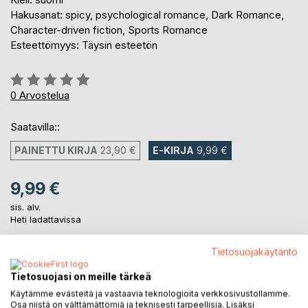
Hakusanat: spicy, psychological romance, Dark Romance,
Character-driven fiction, Sports Romance
Esteettömyys: Täysin esteetön
Arvostelu::
0%
0
Arvostelua
Saatavilla::
PAINETTU KIRJA
23,90 €
E-KIRJA
9,99 €
9,99 €
sis. alv.
Heti ladattavissa
Tietosuojakäytäntö
LISÄÄ OSTOSKORIIN
Tietosuojasi on meille tärkeä
Käytämme evästeitä ja vastaavia teknologioita verkkosivustollamme.
Osa niistä on välttämättömiä ja teknisesti tarpeellisia. Lisäksi
Lisää muistilistalle