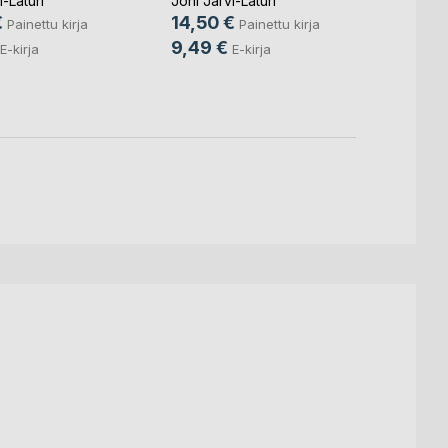
i-Laturi
Joni Järvi-Laturi
Joni Jä
€
14,50 €
Painettu kirja
Painettu kirja
Järvi-L
9,49 €
E-kirja
E-kirja
18,9
11,99