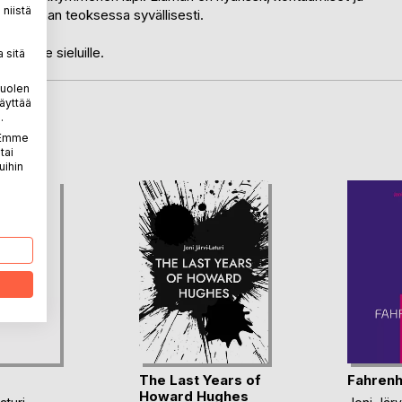
niistä
us koetaan teoksessa syvällisesti.
nollisille sieluille.
 sitä
puolen
äyttää
.
LA
. Emme
tai
uihin
The Last Years of
Fahrenh
Howard Hughes