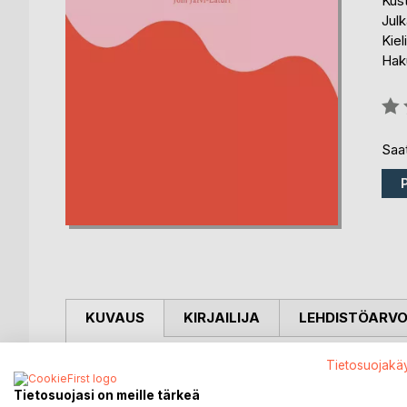
Kus
Julk
Kiel
Hak
Arvo
0%
Saat
KUVAUS
KIRJAILIJA
LEHDISTÖARV
Arkadi on Joni Järvi-Laturin lyhytromaani.
Tietosuojakä
Tietosuojasi on meille tärkeä
Arkadi kertoo ihmisen elämästä, matkaten seitsem