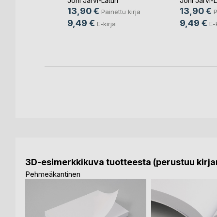
ri
Joni Järvi-Laturi
Joni Järvi-L
13,90 €
13,90 €
nettu kirja
Painettu kirja
P
9,49 €
9,49 €
rja
E-kirja
E-
3D-esimerkkikuva tuotteesta (perustuu kirjan
Pehmeäkantinen