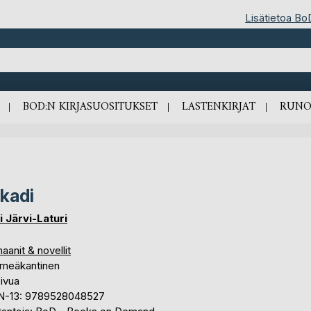
Lisätietoa Bo
BOD:N KIRJASUOSITUKSET
LASTENKIRJAT
RUNO
kadi
i Järvi-Laturi
anit & novellit
meäkantinen
ivua
N-13: 9789528048527