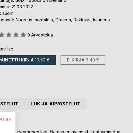
tantaja: BoD - Books on Demand
aistu: 21.03.2022
i: suomi
usanat: Nuoruus, nostalgia, Draama, Rakkaus, kauneus
stelu::
0
Arvostelua
avilla::
PAINETTU KIRJA
10,50 €
E-KIRJA
6,49 €
OSTELUT
LUKIJA-ARVOSTELUT
ytäntö
än vuosikymmenen läpi. Elämän eri nyanssit, kohtaamiset ja