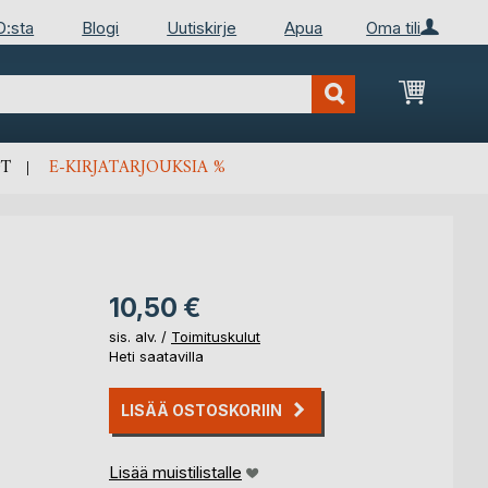
D:sta
Blogi
Uutiskirje
Apua
Oma tili
Ostosko
T
E-KIRJATARJOUKSIA %
10,50 €
sis. alv. /
Toimituskulut
Heti saatavilla
LISÄÄ OSTOSKORIIN
Lisää muistilistalle