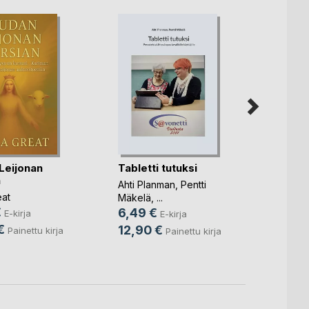
Leijonan
Tabletti tutuksi
Tekoä
n
Ahti Planman
,
Pentti
Elias K
eat
Mäkelä
, ...
7,49
€
6,49 €
E-kirja
E-kirja
12,9
€
12,90 €
Painettu kirja
Painettu kirja