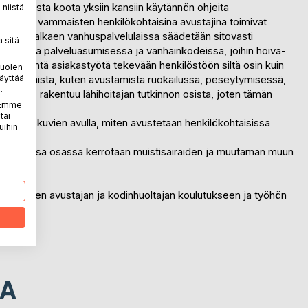
 tarpeesta koota yksiin kansiin käytännön ohjeita
niistä
oitajat ja vammaisten henkilökohtaisina avustajina toimivat
a 2020 alkaen vanhuspalvelulaissa säädetään sitovasti
 sitä
ostetussa palveluasumisessa ja vanhainkodeissa, joihin hoiva-
vät välitöntä asiakastyötä tekevään henkilöstöön siltä osin kuin
puolen
äyttää
n vastaamista, kuten avustamista ruokailussa, peseytymisessä,
.
ulutus rakentuu lähihoitajan tutkinnon osista, joten tämän
. Emme
tai
piirroskuvien avulla, miten avustetaan henkilökohtaisissa
uihin
. Toisessa osassa kerrotaan muistisairaiden ja muutaman muun
ökohtaisen avustajan ja kodinhuoltajan koulutukseen ja työhön
ille.
LA