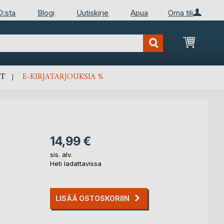
D:sta
Blogi
Uutiskirje
Apua
Oma tili
Ostosko
T
E-KIRJATARJOUKSIA %
14,99 €
sis. alv.
Heti ladattavissa
LISÄÄ OSTOSKORIIN