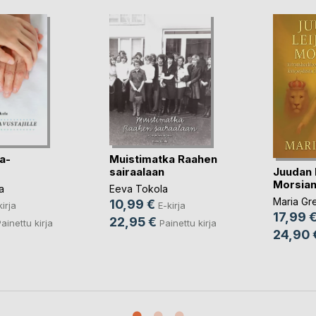
a-
Muistimatka Raahen
Juudan 
sairaalaan
Morsia
a
Eeva Tokola
Maria Gr
10,99 €
kirja
E-kirja
17,99 
22,95 €
ainettu kirja
Painettu kirja
24,90 