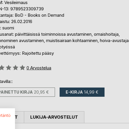
: Vesileimaus
N-13: 9789523309739
tantaja: BoD - Books on Demand
aistu: 26.02.2016
i: suomi
sanat: päivittäisissä toiminnoissa avustaminen, omaishoitaja,
onominen avustaminen, muistisairaan kohtaaminen, hoiva-avustaja
totyössä
eettömyys: Rajoitettu pääsy
stelu::
0
Arvostelua
avilla::
PAINETTU KIRJA
20,95 €
E-KIRJA
14,99 €
ytäntö
OSTELUT
LUKIJA-ARVOSTELUT