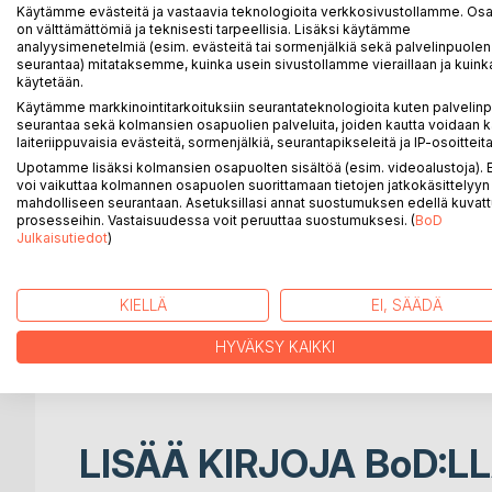
Tämän oppaan kirjoittaminen on lähtenyt käytännön
Käytämme evästeitä ja vastaavia teknologioita verkkosivustollamme. Osa 
on välttämättömiä ja teknisesti tarpeellisia. Lisäksi käytämme
avustamistilanteisiin, joita hoiva-avustajat, omaish
analyysimenetelmiä (esim. evästeitä tai sormenjälkiä sekä palvelinpuolen
kohtaavat päivittäin avustamistyössään. Lokakuust
seurantaa) mitataksemme, kuinka usein sivustollamme vieraillaan ja kuinka
henkilöstömitoituksesta iäkkäiden henkilöiden teh
käytetään.
avustajat voivat työllistyä. Hoiva-avustajat sisälty
Käytämme markkinointitarkoituksiin seurantateknologioita kuten palvelin
seurantaa sekä kolmansien osapuolien palveluita, joiden kautta voidaan k
heidän työnsä sisältää asiakkaiden perustarpeisii
laiteriippuvaisia evästeitä, sormenjälkiä, seurantapikseleitä ja IP-osoitteita
pukeutumisessa ja wckäynneillä. Hoiva-avustajan ko
Upotamme lisäksi kolmansien osapuolten sisältöä (esim. videoalustoja)
koulutuksen avulla voi jatkaa lähihoitajan opintoja.
voi vaikuttaa kolmannen osapuolen suorittamaan tietojen jatkokäsittelyyn 
Ensimmäisessä osassa kuvataan yksityiskohtaisesti 
mahdolliseen seurantaan. Asetuksillasi annat suostumuksen edellä kuvatt
toimissa, kuten
prosesseihin. Vastaisuudessa voit peruuttaa suostumuksesi. (
BoD
Julkaisutiedot
)
liikkumisessa, peseytymisessä ja pukeutumisessa
asiakasryhmän
avustamisen erityispiirteistä.
KIELLÄ
EI, SÄÄDÄ
Opas soveltuu oppikirjaksi hoiva-avustajan, henkil
sekä
HYVÄKSY KAIKKI
käsikirjaksi ikäihmisten perhehoitajille ja omaishoitaj
LISÄÄ KIRJOJA B
o
D:L