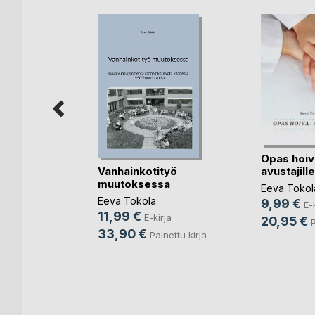
Opas hoiv
rkday
Vanhainkotityö
avustajille
muutoksessa
lkkinen
Eeva Tokol
Eeva Tokola
9,99 €
rja
E-
11,99 €
E-kirja
20,95 €
nettu kirja
P
33,90 €
Painettu kirja