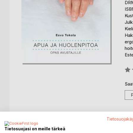
DRM
ISB
Kus
Julk
Kiel
Haku
erg
hoi
Est
Arvo
0%
Saat
Tietosuojakä
KUVAUS
KIRJAILIJA
LEHDISTÖARV
Tietosuojasi on meille tärkeä