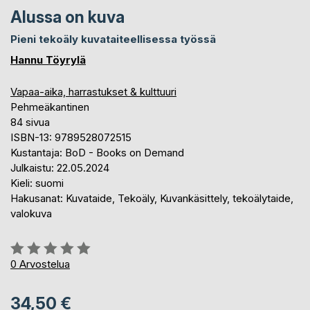
Alussa on kuva
Pieni tekoäly kuvataiteellisessa työssä
Hannu Töyrylä
Vapaa-aika, harrastukset & kulttuuri
Pehmeäkantinen
84 sivua
ISBN-13: 9789528072515
Kustantaja: BoD - Books on Demand
Julkaistu: 22.05.2024
Kieli: suomi
Hakusanat: Kuvataide, Tekoäly, Kuvankäsittely, tekoälytaide,
valokuva
Arvostelu::
0%
0
Arvostelua
34,50 €