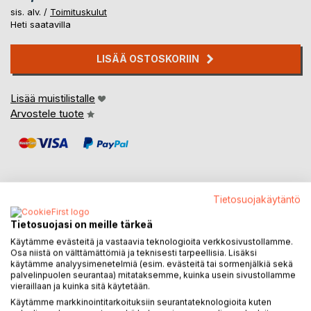
sis. alv. /
Toimituskulut
Heti saatavilla
LISÄÄ OSTOSKORIIN
Lisää muistilistalle
Arvostele tuote
Tietosuojakäytäntö
KUVAUS
Tietosuojasi on meille tärkeä
Käytämme evästeitä ja vastaavia teknologioita verkkosivustollamme.
Osa niistä on välttämättömiä ja teknisesti tarpeellisia. Lisäksi
Kuvataiteilija ja tutkija Hannu Töyrylä esittää tässä kirjassa
käytämme analyysimenetelmiä (esim. evästeitä tai sormenjälkiä sekä
ajatuksen pienestä tekoälystä vastapainoksi ison tekoälyn
palvelinpuolen seurantaa) mitataksemme, kuinka usein sivustollamme
vieraillaan ja kuinka sitä käytetään.
edustamalle automaattiselle kuvatuotannolle. Töyrylä on
Käytämme markkinointitarkoituksiin seurantateknologioita kuten
vuodesta 2015 kehitellyt tällaista omaan taiteelliseen