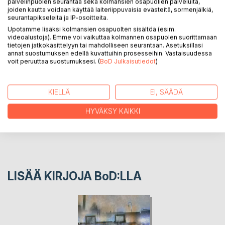
palvelinpuolen seurantaa sekä kolmansien osapuolien palveluita,
työskentelyyn sovitettua tekoälyä. Kirjassa Töyrylä kertoo
joiden kautta voidaan käyttää laiteriippuvaisia evästeitä, sormenjälkiä,
ajatuksiaan taiteesta ja tekoälystä sekä esittelee teoksiaan
seurantapikseleitä ja IP-osoitteita.
ja työmenetelmiään.
Upotamme lisäksi kolmansien osapuolten sisältöä (esim.
videoalustoja). Emme voi vaikuttaa kolmannen osapuolen suorittamaan
tietojen jatkokäsittelyyn tai mahdolliseen seurantaan. Asetuksillasi
annat suostumuksen edellä kuvattuihin prosesseihin. Vastaisuudessa
KIRJAILIJA
voit peruuttaa suostumuksesi. (
BoD Julkaisutiedot
)
LEHDISTÖARVOSTELUT
KIELLÄ
EI, SÄÄDÄ
LUKIJA-ARVOSTELUT
HYVÄKSY KAIKKI
LISÄÄ KIRJOJA B
o
D:LLA