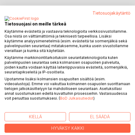
Tietosuojakäytäntö
KUVAUS
Tietosuojasi on meille tärkeä
Käytämme evästeitä ja vastaavia teknologioita verkkosivustollamme.
Suomen ensimmäinen hyppyrimäki rakennettiin Helsingin
Osa niistä on välttämättömiä ja teknisesti tarpeellisia. Lisäksi
Alppilaan vuonna 1905. Seuraavan sukupolven hyppyri
käytämme analyysimenetelmiä (esim. evästeitä tai sormenjälkiä sekä
valmistui Herttoniemeen tammikuussa 1936. Alunperin
palvelinpuolen seurantaa) mitataksemme, kuinka usein sivustollamme
harjoituspaikaksi keväällä 1963 aiottu ns. Siilitien hyppyri
vieraillaan ja kuinka sitä käytetään.
toimi kaupungin mäkihyppykeskuksena 2010-luvulle saakka.
Käytämme markkinointitarkoituksiin seurantateknologioita kuten
palvelinpuolen seurantaa sekä kolmansien osapuolien palveluita,
Näiden lisäksi pienempiä hyppyreitä sijaitsi ympäri
joiden kautta voidaan käyttää laiteriippuvaisia evästeitä, sormenjälkiä,
kaupunkia Meilahdesta Myllypuroon, Lauttasaaresta
seurantapikseleitä ja IP-osoitteita.
Pihlajamäkeen.
Upotamme lisäksi kolmansien osapuolten sisältöä (esim.
videoalustoja). Emme voi vaikuttaa kolmannen osapuolen suorittamaan
"Alppila, Herttoniemi ja töppyrät" tarjoaa mielenkiintoisen
tietojen jatkokäsittelyyn tai mahdolliseen seurantaan. Asetuksillasi
annat suostumuksen edellä kuvattuihin prosesseihin. Vastaisuudessa
näkökulman Helsingin historiaan yli sadan vuoden ajalta.
voit peruuttaa suostumuksesi. (
BoD Julkaisutiedot
)
Kaupungin kasvamista ja kehittymistä seurataan
mäenlaskun harrastamisen ja hyppyrimäkien rakentamisen
kautta.
KIELLÄ
EI, SÄÄDÄ
Teoksen liitteenä on Alppilan ja Herttoniemen tulosluettelot
HYVÄKSY KAIKKI
noin 300 kilpailusta.