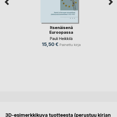
Itsenäisenä
Euroopassa
Pauli Heikkilä
15,50 €
Painettu kirja
3D-esimerkkikuva tuotteesta (perustuu kirjan