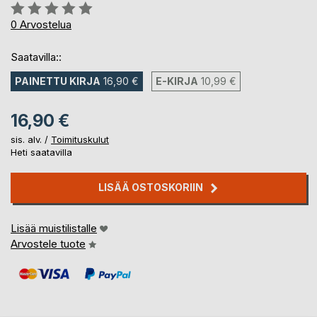
Arvostelu::
0%
0
Arvostelua
Saatavilla::
PAINETTU KIRJA
16,90 €
E-KIRJA
10,99 €
16,90 €
sis. alv. /
Toimituskulut
Heti saatavilla
LISÄÄ OSTOSKORIIN
Lisää muistilistalle
Arvostele tuote