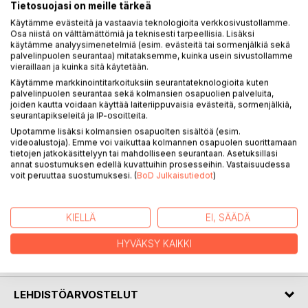
Tietosuojasi on meille tärkeä
Käytämme evästeitä ja vastaavia teknologioita verkkosivustollamme.
Osa niistä on välttämättömiä ja teknisesti tarpeellisia. Lisäksi
käytämme analyysimenetelmiä (esim. evästeitä tai sormenjälkiä sekä
palvelinpuolen seurantaa) mitataksemme, kuinka usein sivustollamme
KUVAUS
vieraillaan ja kuinka sitä käytetään.
Käytämme markkinointitarkoituksiin seurantateknologioita kuten
palvelinpuolen seurantaa sekä kolmansien osapuolien palveluita,
Kuukauden verran Gavialista vältelleen Lu Talpan
joiden kautta voidaan käyttää laiteriippuvaisia evästeitä, sormenjälkiä,
seurantapikseleitä ja IP-osoitteita.
suunnitelmat muuttuvat, kun keskeneräiset asiat kiskovat
häntä takaisin maailman suurimpaan kaupunkiin. Samaan
Upotamme lisäksi kolmansien osapuolten sisältöä (esim.
videoalustoja). Emme voi vaikuttaa kolmannen osapuolen suorittamaan
aikaan Saia Motasilla ja Jani 821771 joutuvat kasvotusten
tietojen jatkokäsittelyyn tai mahdolliseen seurantaan. Asetuksillasi
vaatimusten kanssa, joita he eivät usko kykenevänsä
annat suostumuksen edellä kuvattuihin prosesseihin. Vastaisuudessa
täyttämään. Kun shokkiuutinen leviää kaupunkiin kaikki
voit peruuttaa suostumuksesi. (
BoD Julkaisutiedot
)
kolme joutuvat turvautumaan ratkaisuihin, joihin he tarttuvat
vain pakon edessä. Keiden salaisuudet ovat loppujen
KIELLÄ
EI, SÄÄDÄ
lopuksi suurempia, elävien vai kuolleiden?
HYVÄKSY KAIKKI
KIRJAILIJA
LEHDISTÖARVOSTELUT