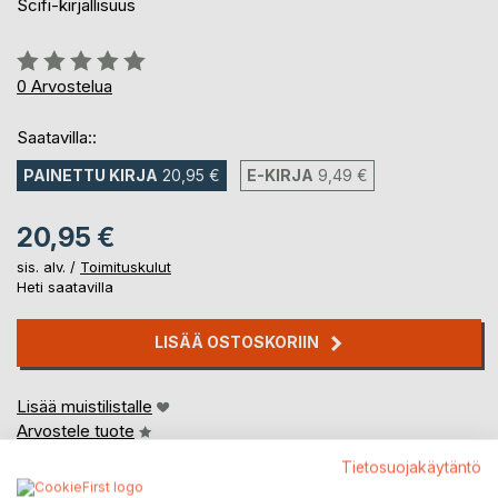
Scifi-kirjallisuus
Arvostelu::
0%
0
Arvostelua
Saatavilla::
PAINETTU KIRJA
20,95 €
E-KIRJA
9,49 €
20,95 €
sis. alv. /
Toimituskulut
Heti saatavilla
LISÄÄ OSTOSKORIIN
Lisää muistilistalle
Arvostele tuote
Tietosuojakäytäntö