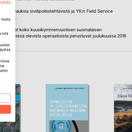
ytäntö
en kuvauksia siviilipoliisitehtävistä ja YK:n Field Service
elmasta.
niistä
jat kuvaavat koko kuusikymmenvuotisen suomalaisen
 sitä
edot käynnissä olevista operaatioista perustuvat joulukuussa 2016
puolen
äyttää
.
. Emme
tai
LA
uihin