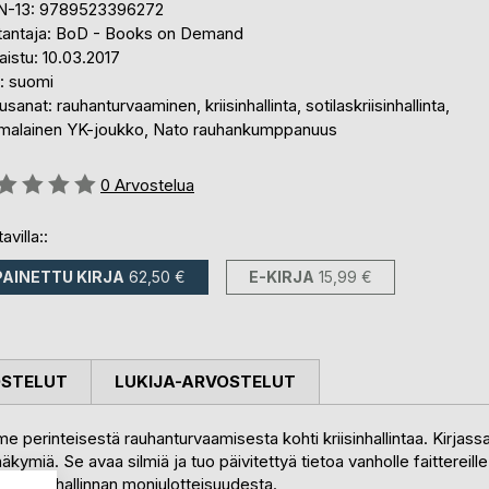
N-13: 9789523396272
tantaja: BoD - Books on Demand
aistu: 10.03.2017
i: suomi
sanat: rauhanturvaaminen, kriisinhallinta, sotilaskriisinhallinta,
malainen YK-joukko, Nato rauhankumppanuus
stelu::
0
Arvostelua
avilla::
PAINETTU KIRJA
62,50 €
E-KIRJA
15,99 €
OSTELUT
LUKIJA-ARVOSTELUT
e perinteisestä rauhanturvaamisesta kohti kriisinhallintaa. Kirjass
äkymiä. Se avaa silmiä ja tuo päivitettyä tietoa vanholle faittereille
ilikriisinhallinnan moniulotteisuudesta.