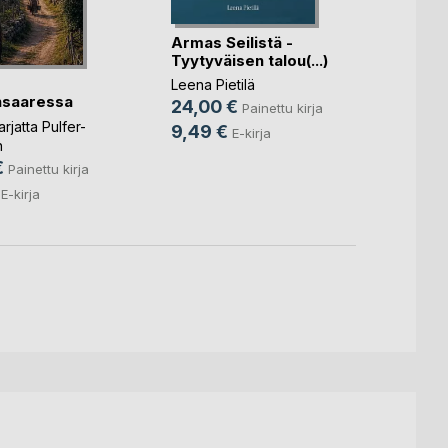
Armas Seilistä -
Sandö
Tyytyväisen talou(...)
Rustho
Leena Pietilä
nsaaressa
Bo We
24,00 €
Painettu kirja
Essén
,
jatta Pulfer-
9,49 €
E-kirja
61,4
n
€
5,99
Painettu kirja
E-kirja