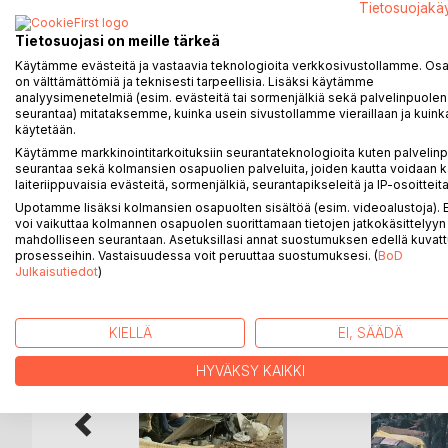
Tietosuojakä
Mukaan mahtuu niin ikään operaatioissa töissä olleid
Tietosuojasi on meille tärkeä
kenttäpalvelusta sekä Nato rauhankumppanuusohj
Käytämme evästeitä ja vastaavia teknologioita verkkosivustollamme. Osa 
on välttämättömiä ja teknisesti tarpeellisia. Lisäksi käytämme
analyysimenetelmiä (esim. evästeitä tai sormenjälkiä sekä palvelinpuolen
Tämä on kaksiosaisen kirjasarjan toinen osa. Kir
seurantaa) mitataksemme, kuinka usein sivustollamme vieraillaan ja kuinka
rauhanturvaamisen ja kriisinhallinnan historian. Ti
käytetään.
saatavilla olleisiin tietoihin.
Käytämme markkinointitarkoituksiin seurantateknologioita kuten palvelin
seurantaa sekä kolmansien osapuolien palveluita, joiden kautta voidaan k
laiteriippuvaisia evästeitä, sormenjälkiä, seurantapikseleitä ja IP-osoitteita
Upotamme lisäksi kolmansien osapuolten sisältöä (esim. videoalustoja)
voi vaikuttaa kolmannen osapuolen suorittamaan tietojen jatkokäsittelyyn 
LISÄÄ KIRJOJA B
o
D:L
mahdolliseen seurantaan. Asetuksillasi annat suostumuksen edellä kuvatt
prosesseihin. Vastaisuudessa voit peruuttaa suostumuksesi. (
BoD
Julkaisutiedot
)
KIELLÄ
EI, SÄÄDÄ
HYVÄKSY KAIKKI