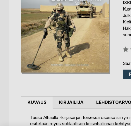
ISB
Kus
Julk
Kiel
Haku
suo
Arvo
0%
Saat
KUVAUS
KIRJAILIJA
LEHDISTÖARV
Tässä Alhaalla -kirjasarjan toisessa osassa siirrymm
esitetään myös sotilaallisen kriisinhallinnan kehitysn
ja valaisee jokaisen ymmärrystä sotilaallisen- ja sivi