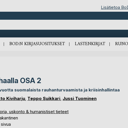
Lisätietoa Bo
BOD:N KIRJASUOSITUKSET
LASTENKIRJAT
RUNO
haalla OSA 2
vuotta suomalaista rauhanturvaamista ja kriisinhallintaa
tto Kiviharju
,
Teppo Suikkari
,
Jussi Tuominen
oria, uskonto & humanistiset tieteet
akantinen
 sivua