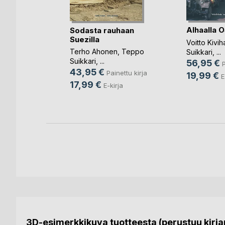
Alhaalla O
ing Love
Sodasta rauhaan
Suezilla
Voitto Kivih
Terho Ahonen
,
Teppo
Suikkari
, ...
nettu kirja
Suikkari
, ...
56,95 €
P
rja
43,95 €
Painettu kirja
19,99 €
E
17,99 €
E-kirja
3D-esimerkkikuva tuotteesta (perustuu kirjan