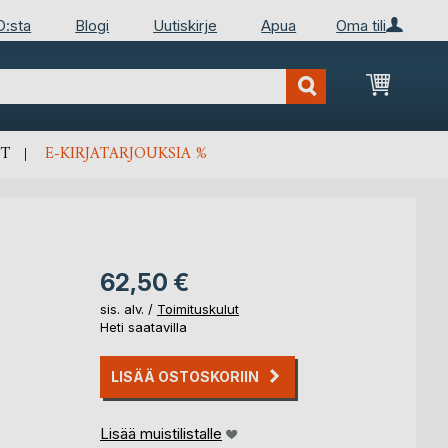
D:sta
Blogi
Uutiskirje
Apua
Oma tili
Ostosko
T
E-KIRJATARJOUKSIA %
62,50 €
sis. alv. /
Toimituskulut
Heti saatavilla
LISÄÄ OSTOSKORIIN
Lisää muistilistalle