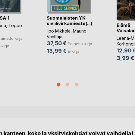
SA 1
Suomalaisten YK-
siviilivirkamieste(...)
Elämä
arju
,
Teppo
Väisälä
Ilpo Mikkola
,
Mauno
Vanttaja
, ...
Leena-Mar
ainettu kirja
37,50 €
Painettu kirja
Korhone
-kirja
12,90 
13,99 €
E-kirja
3,99 €
 kanteen, koko ja yksityiskohdat voivat vaihdella)