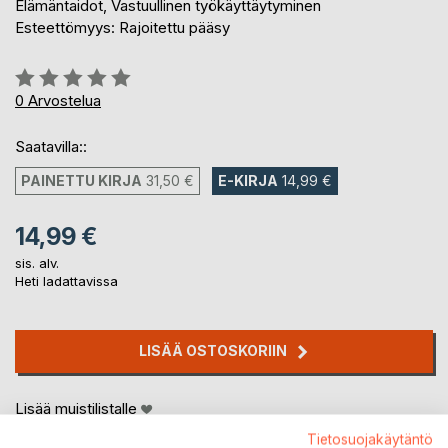
Elämäntaidot, Vastuullinen työkäyttäytyminen
Esteettömyys: Rajoitettu pääsy
Arvostelu::
0%
0
Arvostelua
Saatavilla::
PAINETTU KIRJA
31,50 €
E-KIRJA
14,99 €
14,99 €
sis. alv.
Heti ladattavissa
LISÄÄ OSTOSKORIIN
Lisää muistilistalle
Arvostele tuote
Tietosuojakäytäntö