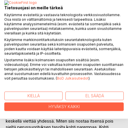
Tietosuojasi on meille tärkeä
Käytämme evästeitä ja vastaavia teknologioita verkkosivustollamme.
Osa niistä on välttämättömiä ja teknisesti tarpeellisia. Lisäksi
käytämme analyysimenetelmiä (esim. evästeitä tai sormenjälkiä sekä
palvelinpuolen seurantaa) mitataksemme, kuinka usein sivustollamme
vieraillaan ja kuinka sitä käytetään.
KUVAUS
Käytämme markkinointitarkoituksiin seurantateknologioita kuten
palvelinpuolen seurantaa sekä kolmansien osapuolien palveluita,
joiden kautta voidaan käyttää laiteriippuvaisia evästeitä, sormenjälkiä,
seurantapikseleitä ja IP-osoitteita.
Miksi aloitin kirjoittamaan johtajan kirjeitä? Pohtiessani
Upotamme lisäksi kolmansien osapuolten sisältöä (esim.
omaa kehitystäni, ja sitä olenko ansainnut paikkani
videoalustoja). Emme voi vaikuttaa kolmannen osapuolen suorittamaan
johtajana. Ja myös sitä tasoa, että millä portaalla
tietojen jatkokäsittelyyn tai mahdolliseen seurantaan. Asetuksillasi
johtajuuden viidestä tasosta olen johdettavieni mielestä.
annat suostumuksen edellä kuvattuihin prosesseihin. Vastaisuudessa
voit peruuttaa suostumuksesi. (
BoD Julkaisutiedot
)
Tein paljon moraalista itsearviointia ja yksi asia mitä pohdin
erityisesti, oli se, että en johtajana ehtinyt viettää tarpeeksi
aikaa johdettavieni kanssa. En ainakaan niin paljon, kuin
KIELLÄ
EI, SÄÄDÄ
olisin halunnut ja koin tarpeelliseksi. Tuo harmitti, koska me
olimme jo melko pitkällä, toisiamme lähentymisen polulla ja
HYVÄKSY KAIKKI
fiilis oli välillä jopa taianomainen. Aikaa ei vain ollut tarpeeksi
kaikkien muodollisten palaverien ja hektisen työkiireen
keskellä viettää yhdessä. Miten siis nostaa itsensä pois
sieltä perussuorituksen tasolta kohti parempaa. Kohti