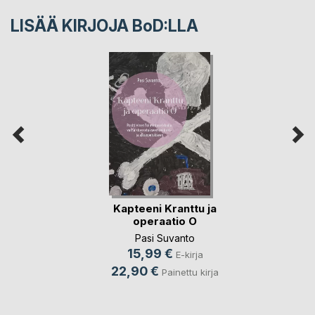
LISÄÄ KIRJOJA B
o
D:LLA
Kapteeni Kranttu ja
operaatio O
Pasi Suvanto
15,99 €
E-kirja
22,90 €
Painettu kirja