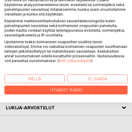
käytämme analyysimenetelmiä (esim. evästeitä tai sormenjälkiä sekä
palvelinpuolen seurantaa) mitataksemme, kuinka usein sivustollamme
KUVAUS
vieraillaan ja kuinka sitä käytetään.
Käytämme markkinointitarkoituksiin seurantateknologioita kuten
palvelinpuolen seurantaa sekä kolmansien osapuolien palveluita,
Ajatuksia elämästä ja maailmasta on ajatelmakokoelma,
joiden kautta voidaan käyttää laiteriippuvaisia evästeitä, sormenjälkiä,
jonka toimittaminen jäi 2017 edesmenneen Antti Pesosen
seurantapikseleitä ja IP-osoitteita.
viimeiseksi kirjalliseksi työksi.
Upotamme lisäksi kolmansien osapuolten sisältöä (esim.
videoalustoja). Emme voi vaikuttaa kolmannen osapuolen suorittamaan
tietojen jatkokäsittelyyn tai mahdolliseen seurantaan. Asetuksillasi
Ymmärrystä kohti pyrkiminen, löytämisen ilo ja rakkaus
annat suostumuksen edellä kuvattuihin prosesseihin. Vastaisuudessa
kiteytyneeseen ilmaisuun ovat teoksen kantavia teemoja.
voit peruuttaa suostumuksesi. (
BoD Julkaisutiedot
)
KIRJAILIJA
KIELLÄ
EI, SÄÄDÄ
HYVÄKSY KAIKKI
LEHDISTÖARVOSTELUT
LUKIJA-ARVOSTELUT