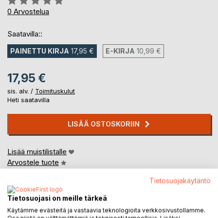
0%
0
Arvostelua
Saatavilla::
PAINETTU KIRJA
17,95 €
E-KIRJA
10,99 €
17,95 €
sis. alv. /
Toimituskulut
Heti saatavilla
LISÄÄ OSTOSKORIIN
Lisää muistilistalle
Arvostele tuote
Tietosuojakäytäntö
Tietosuojasi on meille tärkeä
Käytämme evästeitä ja vastaavia teknologioita verkkosivustollamme.
Osa niistä on välttämättömiä ja teknisesti tarpeellisia. Lisäksi