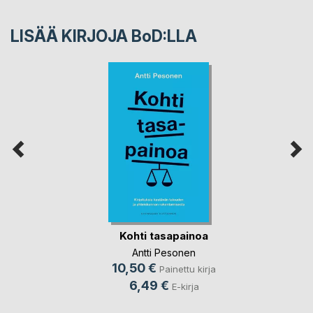
LISÄÄ KIRJOJA B
o
D:LLA
Kohti tasapainoa
Antti Pesonen
10,50 €
Painettu kirja
6,49 €
E-kirja