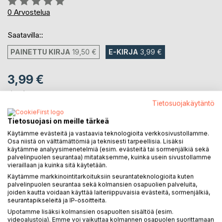
0%
0
Arvostelua
Saatavilla::
PAINETTU KIRJA
19,50 €
E-KIRJA
3,99 €
3,99 €
sis. alv.
Heti ladattavissa
Tietosuojakäytäntö
Tietosuojasi on meille tärkeä
Käytämme evästeitä ja vastaavia teknologioita verkkosivustollamme.
LISÄÄ OSTOSKORIIN
Osa niistä on välttämättömiä ja teknisesti tarpeellisia. Lisäksi
käytämme analyysimenetelmiä (esim. evästeitä tai sormenjälkiä sekä
palvelinpuolen seurantaa) mitataksemme, kuinka usein sivustollamme
Lisää muistilistalle
vieraillaan ja kuinka sitä käytetään.
Arvostele tuote
Käytämme markkinointitarkoituksiin seurantateknologioita kuten
palvelinpuolen seurantaa sekä kolmansien osapuolien palveluita,
joiden kautta voidaan käyttää laiteriippuvaisia evästeitä, sormenjälkiä,
seurantapikseleitä ja IP-osoitteita.
Upotamme lisäksi kolmansien osapuolten sisältöä (esim.
videoalustoja). Emme voi vaikuttaa kolmannen osapuolen suorittamaan