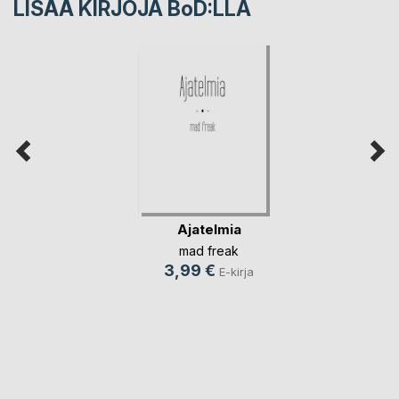
LISÄÄ KIRJOJA B
o
D:LLA
Ajatelmia
mad freak
3,99 €
E-kirja