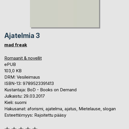
Ajatelmia 3
mad freak
Romaanit & novellit
ePUB
103,0 KB
DRM: Vesileimaus
ISBN-13: 9789523391413
Kustantaja: BoD - Books on Demand
Julkaistu: 29.03.2017
Kieli: suomi
Hakusanat: aforismi, ajatelma, ajatus, Mietelause, slogan
Esteettömyys: Rajoitettu pääsy
Arvostelu::