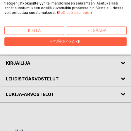
tietojen jatkokäsittelyyn tai mahdolliseen seurantaan. Asetuksillasi
annat suostumuksen edellä kuvattuihin prosesseihin. Vastaisuudessa
voit peruuttaa suostumuksesi. (
BoD Julkaisutiedot
)
KUVAUS
KIELLÄ
EI, SÄÄDÄ
AFORISMEJA oikeassa suhteessa. Tähtäys entistä
syvempiin totuuden kerrostumiin. Elämän, kuoleman,
HYVÄKSY KAIKKI
olemassaolon tarkoituksen työstöä, sekä pohdintaa.
KIRJAILIJA
LEHDISTÖARVOSTELUT
LUKIJA-ARVOSTELUT