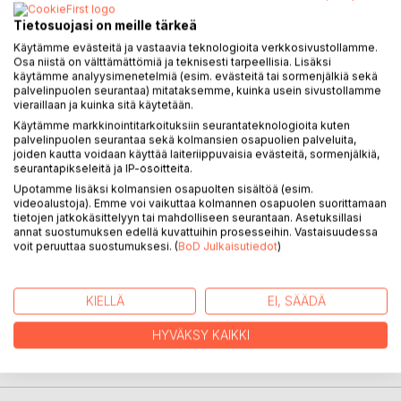
Tietosuojasi on meille tärkeä
Sara kaipaa elämäänsä lisää väriä ja seikkailua.
Lomamatkallaan Meksikossa hän tutustuu
Käytämme evästeitä ja vastaavia teknologioita verkkosivustollamme.
Osa niistä on välttämättömiä ja teknisesti tarpeellisia. Lisäksi
historianopiskelija Peteriin, joka opastaa hänet mayojen
käytämme analyysimenetelmiä (esim. evästeitä tai sormenjälkiä sekä
historialliseen maailmaan.
palvelinpuolen seurantaa) mitataksemme, kuinka usein sivustollamme
Alueelta on kadonnut useita punahiuksisia naisia jälkiä
vieraillaan ja kuinka sitä käytetään.
jättämättä. Kunnes yksi ruumis löytyy. Agentti Corbes tutkii
Käytämme markkinointitarkoituksiin seurantateknologioita kuten
palvelinpuolen seurantaa sekä kolmansien osapuolien palveluita,
katoamisia. Miten uraanin salakuljetus ja alueella vaikuttava
joiden kautta voidaan käyttää laiteriippuvaisia evästeitä, sormenjälkiä,
uskonnollinen lahko liittyvät toisiinsa? Ja miten mayojen
seurantapikseleitä ja IP-osoitteita.
profetia ihmiskunnan tuhosta vaikuttaa tapahtumien
Upotamme lisäksi kolmansien osapuolten sisältöä (esim.
kulkuun? Talvipäivänseisaus 21.12.2012 on vain muutaman
videoalustoja). Emme voi vaikuttaa kolmannen osapuolen suorittamaan
päivän päässä. Tapahtumat vyöryvät vauhdikkaasti ja Sara
tietojen jatkokäsittelyyn tai mahdolliseen seurantaan. Asetuksillasi
annat suostumuksen edellä kuvattuihin prosesseihin. Vastaisuudessa
saa oman osansa seikkailusta.
voit peruuttaa suostumuksesi. (
BoD Julkaisutiedot
)
Viihteellisen jännitystarinan tapahtumat sijoittuvat Meksikon
Mayan Rivieran eksoottisiin maisemiin maailmanlopun
KIELLÄ
EI, SÄÄDÄ
tunnelmissa.
HYVÄKSY KAIKKI
KIRJAILIJA