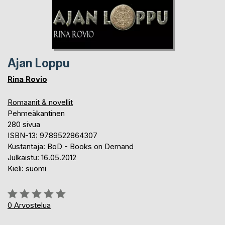
Ajan Loppu
Rina Rovio
Romaanit & novellit
Pehmeäkantinen
280 sivua
ISBN-13: 9789522864307
Kustantaja: BoD - Books on Demand
Julkaistu: 16.05.2012
Kieli: suomi
Arvostelu::
0%
0
Arvostelua