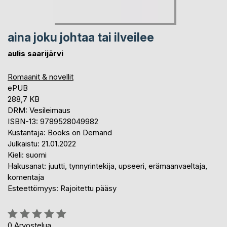
aina joku johtaa tai ilveilee
aulis saarijärvi
Romaanit & novellit
ePUB
288,7 KB
DRM: Vesileimaus
ISBN-13: 9789528049982
Kustantaja: Books on Demand
Julkaistu: 21.01.2022
Kieli: suomi
Hakusanat: juutti, tynnyrintekija, upseeri, erämaanvaeltaja,
komentaja
Esteettömyys: Rajoitettu pääsy
Arvostelu::
0%
0
Arvostelua