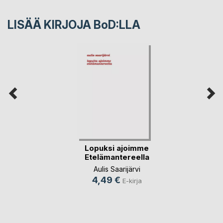
LISÄÄ KIRJOJA B
o
D:LLA
Lopuksi ajoimme
Etelämantereella
Aulis Saarijärvi
4,49 €
E-kirja