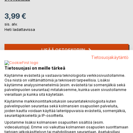
3,99 €
sis. alv.
Heti ladattavissa
LISÄÄ OSTOSKORIIN
Tietosuojakäytäntö
Lisää muistilistalle
Tietosuojasi on meille tärkeä
Arvostele tuote
Käytämme evästeitä ja vastaavia teknologioita verkkosivustollamme.
Osa niistä on välttämättömiä ja teknisesti tarpeellisia. Lisäksi
käytämme analyysimenetelmiä (esim. evästeitä tai sormenjälkiä sekä
palvelinpuolen seurantaa) mitataksemme, kuinka usein sivustollamme
vieraillaan ja kuinka sitä käytetään.
Käytämme markkinointitarkoituksiin seurantateknologioita kuten
palvelinpuolen seurantaa sekä kolmansien osapuolien palveluita,
joiden kautta voidaan käyttää laiteriippuvaisia evästeitä, sormenjälkiä,
seurantapikseleitä ja IP-osoitteita.
KUVAUS
Upotamme lisäksi kolmansien osapuolten sisältöä (esim.
videoalustoja). Emme voi vaikuttaa kolmannen osapuolen suorittamaan
tietojen jatkokäsittelyyn tai mahdolliseen seurantaan. Asetuksillasi