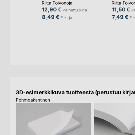
Riitta Toivonoja
Riitta Toivo
12,90 €
11,50 €
Painettu kirja
Pa
8,49 €
7,49 €
E-kirja
E-k
3D-esimerkkikuva tuotteesta (perustuu kirjan
Pehmeäkantinen