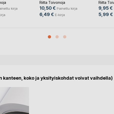
noja
Riitta Toivonoja
Riitta To
10,50 €
9,95 €
inettu kirja
Painettu kirja
6,49 €
5,99 €
irja
E-kirja
 kanteen, koko ja yksityiskohdat voivat vaihdella)