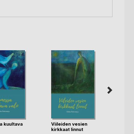
John 
Palaut
 kuultava
Viileiden vesien
kirkkaat linnut
Severi