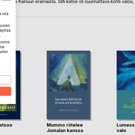
likuvina Kainuun erämaista. Silti katse oli suunnattava kohti valoa,
 sitä
puolen
äyttää
LA
.
. Emme
tai
uihin
atsoo
Mummo riitelee
Lumessa
Jumalan kanssa
valo