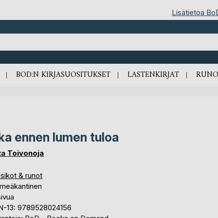
Lisätietoa Bo
BOD:N KIRJASUOSITUKSET
LASTENKIRJAT
RUNO
ka ennen lumen tuloa
tta Toivonoja
sikot & runot
meäkantinen
sivua
N-13: 9789528024156