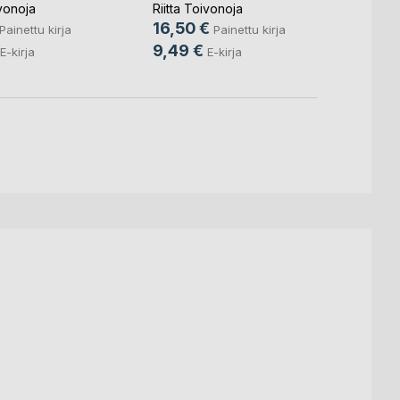
13,9
ivonoja
Riitta Toivonoja
16,50 €
9,49
Painettu kirja
Painettu kirja
9,49 €
E-kirja
E-kirja