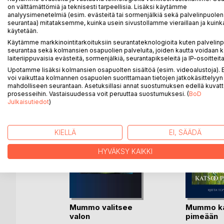
Puolison kuoltua suru ja menetyksen kipu iskivät kie
on välttämättömiä ja teknisesti tarpeellisia. Lisäksi käytämme
nähtävä ja koettava uuden syntymisen ihme.
analyysimenetelmiä (esim. evästeitä tai sormenjälkiä sekä palvelinpuolen
seurantaa) mitataksemme, kuinka usein sivustollamme vieraillaan ja kuinka
käytetään.
Käytämme markkinointitarkoituksiin seurantateknologioita kuten palvelin
seurantaa sekä kolmansien osapuolien palveluita, joiden kautta voidaan k
LISÄÄ KIRJOJA B
o
D:L
laiteriippuvaisia evästeitä, sormenjälkiä, seurantapikseleitä ja IP-osoitteita
Upotamme lisäksi kolmansien osapuolten sisältöä (esim. videoalustoja)
voi vaikuttaa kolmannen osapuolen suorittamaan tietojen jatkokäsittelyyn 
mahdolliseen seurantaan. Asetuksillasi annat suostumuksen edellä kuvatt
prosesseihin. Vastaisuudessa voit peruuttaa suostumuksesi. (
BoD
Julkaisutiedot
)
KIELLÄ
EI, SÄÄDÄ
HYVÄKSY KAIKKI
nverellä
Mummo valitsee
Mummo k
ja
valon
pimeään