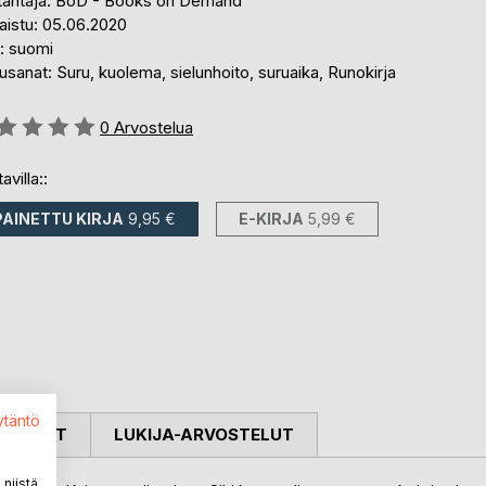
tantaja: BoD - Books on Demand
aistu: 05.06.2020
i: suomi
sanat: Suru, kuolema, sielunhoito, suruaika, Runokirja
stelu::
0
Arvostelua
avilla::
PAINETTU KIRJA
9,95 €
E-KIRJA
5,99 €
ytäntö
OSTELUT
LUKIJA-ARVOSTELUT
niistä