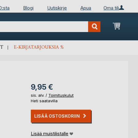
D:sta
Blogi
Uutiskirje
Apua
Oma tili
Ostosko
T
E-KIRJATARJOUKSIA %
9,95 €
sis. alv. /
Toimituskulut
Heti saatavilla
LISÄÄ OSTOSKORIIN
Lisää muistilistalle