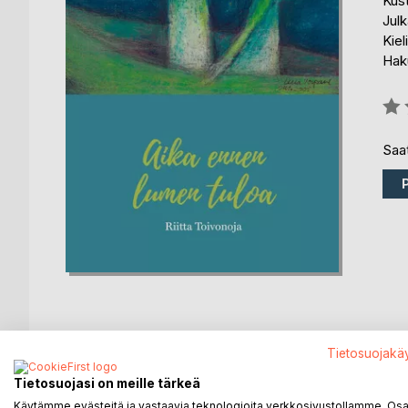
Kus
Julk
Kiel
Haku
Arvo
0%
Saat
Tietosuojakä
KUVAUS
KIRJAILIJA
LEHDISTÖARV
Tietosuojasi on meille tärkeä
Käytämme evästeitä ja vastaavia teknologioita verkkosivustollamme. Osa 