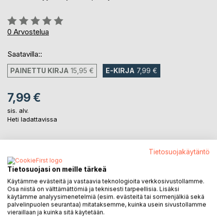
Arvostelu::
0%
0
Arvostelua
Saatavilla::
PAINETTU KIRJA
15,95 €
E-KIRJA
7,99 €
7,99 €
sis. alv.
Heti ladattavissa
Tietosuojakäytäntö
LISÄÄ OSTOSKORIIN
Tietosuojasi on meille tärkeä
Lisää muistilistalle
Käytämme evästeitä ja vastaavia teknologioita verkkosivustollamme.
Osa niistä on välttämättömiä ja teknisesti tarpeellisia. Lisäksi
Arvostele tuote
käytämme analyysimenetelmiä (esim. evästeitä tai sormenjälkiä sekä
palvelinpuolen seurantaa) mitataksemme, kuinka usein sivustollamme
vieraillaan ja kuinka sitä käytetään.