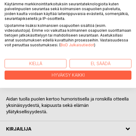
Käytämme markkinointitarkoituksiin seurantateknologioita kuten
palvelinpuolen seurantaa sekä kolmansien osapuolien palveluita,
joiden kautta voidaan käyttää laiteriippuvaisia evästeitä, sormenjälkiä,
seurantapikseleitä ja IP-osoitteita.
Upotamme lisäksi kolmansien osapuolten sisältöä (esim.
KUVAUS
videoalustoja). Emme voi vaikuttaa kolmannen osapuolen suorittamaan
tietojen jatkokäsittelyyn tai mahdolliseen seurantaan. Asetuksillasi
annat suostumuksen edellä kuvattuihin prosesseihin. Vastaisuudessa
voit peruuttaa suostumuksesi. (
BoD Julkaisutiedot
)
Kolmenkympin kriisi iskee Jaakon elämään kuin hurrikaani.
Terveys ei ole enää entisensä ja avioliittoakin vaivaa
jääkausi. Epätoivoinen mies raahaa itsensä lenkille
KIELLÄ
EI, SÄÄDÄ
hoitamaan kroppaan kertyneitä patoumia ja kohtaa
naapurissa asuvan ujon Jennan. Uusi tuttavuus saa arjen
HYVÄKSY KAIKKI
tuntumaan siedettävämmältä, mutta voiko yksi lenkki
muuttaa koko elämän kulun?
Aidan tuolla puolen kertoo humoristisella ja ronskilla otteella
yksinäisyydestä, kaipuusta sekä elämän
yllätyksellisyydestä.
KIRJAILIJA