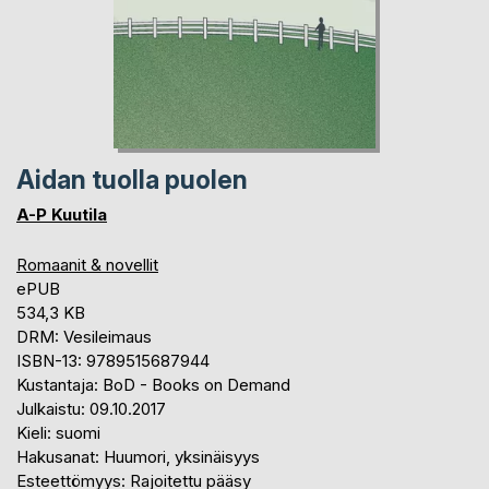
Aidan tuolla puolen
A-P Kuutila
Romaanit & novellit
ePUB
534,3 KB
DRM: Vesileimaus
ISBN-13: 9789515687944
Kustantaja: BoD - Books on Demand
Julkaistu: 09.10.2017
Kieli: suomi
Hakusanat: Huumori, yksinäisyys
Esteettömyys: Rajoitettu pääsy