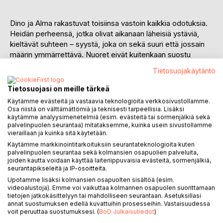
Dino ja Alma rakastuvat toisiinsa vastoin kaikkia odotuksia.
Heidän perheensä, jotka olivat aikanaan läheisiä ystäviä,
kieltävät suhteen – syystä, joka on sekä suuri että jossain
määrin ymmärrettävä. Nuoret eivät kuitenkaan suostu
luopumaan toisistaan. He etsivät keinoja kohdata salaa ja
Tietosuojakäytäntö
pitää rakkauden liekkiä yllä.
Tietosuojasi on meille tärkeä
Sitten kaupungissa tapahtuu murha. Dino joutuu epäilyksen
Käytämme evästeitä ja vastaavia teknologioita verkkosivustollamme.
alaiseksi, ja heidän jo valmiiksi hankala tilanteensa muuttuu
Osa niistä on välttämättömiä ja teknisesti tarpeellisia. Lisäksi
entistä vaikeammaksi. Tutkinta alkaa, salaisuudet
käytämme analyysimenetelmiä (esim. evästeitä tai sormenjälkiä sekä
palvelinpuolen seurantaa) mitataksemme, kuinka usein sivustollamme
kietoutuvat toisiinsa ja juoni saa uusia, odottamattomia
vieraillaan ja kuinka sitä käytetään.
käänteitä.
Käytämme markkinointitarkoituksiin seurantateknologioita kuten
palvelinpuolen seurantaa sekä kolmansien osapuolien palveluita,
Älkää koskeko veljeeni on saaga rakkaudesta,
joiden kautta voidaan käyttää laiteriippuvaisia evästeitä, sormenjälkiä,
seurantapikseleitä ja IP-osoitteita.
ystävyydestä sekä kamppailusta elannon puolesta. Tämä
teos johdattaa lukijan monien erilaisten hahmojen pariin.
Upotamme lisäksi kolmansien osapuolten sisältöä (esim.
videoalustoja). Emme voi vaikuttaa kolmannen osapuolen suorittamaan
Heidän tarinansa kulkevat omia polkujaan, mutta kietoutuvat
tietojen jatkokäsittelyyn tai mahdolliseen seurantaan. Asetuksillasi
toisiinsa tiiviisti, punoutuen yhdeksi juoneksi, joka kasvaa ja
annat suostumuksen edellä kuvattuihin prosesseihin. Vastaisuudessa
muotoutuu romaaniksi. Vangitseva kertomus vie lukijan
voit peruuttaa suostumuksesi. (
BoD Julkaisutiedot
)
Bosnian sodanjälkeiseen aikaan – työttömyyden,