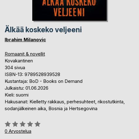
Älkää koskeko veljeeni
Ibrahim Milanovic
Romaanit & novellit
Kovakantinen
304 sivua
ISBN-13: 9789528939528
Kustantaja: BoD - Books on Demand
Julkaistu: 01.06.2026
Kieli: suomi
Hakusanat: Kielletty rakkaus, perhesuhteet, rikostutkinta,
sodanjälkeinen aika, Bosnia ja Hertsegovina
Arvostelu::
0%
0
Arvostelua