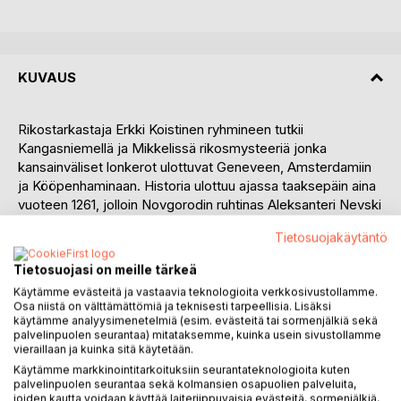
KUVAUS
Rikostarkastaja Erkki Koistinen ryhmineen tutkii
Kangasniemellä ja Mikkelissä rikosmysteeriä jonka
kansainväliset lonkerot ulottuvat Geneveen, Amsterdamiin
ja Kööpenhaminaan. Historia ulottuu ajassa taaksepäin aina
vuoteen 1261, jolloin Novgorodin ruhtinas Aleksanteri Nevski
lähetti retkikunnan tunnettua sisävesireittiä Suomen halki
Tietosuojakäytäntö
viemään lahjaa Ruotsin kuninkaalle Valdemarille ja hänen
isälleen Birger-jaarlille. Reitti kulki myös keskiveden eli
Tietosuojasi on meille tärkeä
Puulan kautta.
Käytämme evästeitä ja vastaavia teknologioita verkkosivustollamme.
Tapahtumat vievät Etelä-Savon entisille erämaa-alueille
Osa niistä on välttämättömiä ja teknisesti tarpeellisia. Lisäksi
Puulan rannoille paikallisten asukkaiden ja kesämökkiläisten
käytämme analyysimenetelmiä (esim. evästeitä tai sormenjälkiä sekä
pariin. Kotiseutuhistoria ja mystiikka maustavat tarinaa lisää,
palvelinpuolen seurantaa) mitataksemme, kuinka usein sivustollamme
vieraillaan ja kuinka sitä käytetään.
lukija tuntee elävänsä mukana juonen pyörteissä.
Käytämme markkinointitarkoituksiin seurantateknologioita kuten
palvelinpuolen seurantaa sekä kolmansien osapuolien palveluita,
Savolaisuus nousee esiin sekä hyvässä että pahassa:
joiden kautta voidaan käyttää laiteriippuvaisia evästeitä, sormenjälkiä,