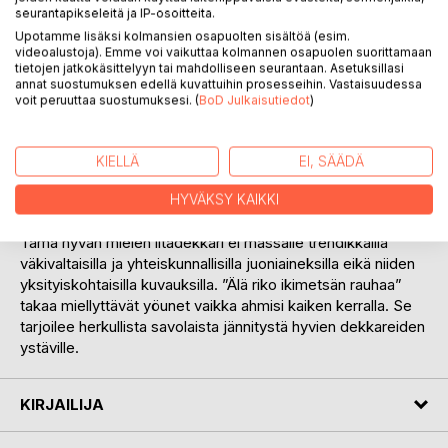
huumoria, lup­sakkuutta ja velmuja tilanteita mutta myös
seurantapikseleitä ja IP-osoitteita.
ahneutta, kylmää harkintaa ja oveluutta. Henkilögalleria on
Upotamme lisäksi kolmansien osapuolten sisältöä (esim.
värikäs. Kuinka osaavaksi ja tehokkaaksi poliisin tiimi
videoalustoja). Emme voi vaikuttaa kolmannen osapuolen suorittamaan
tietojen jatkokäsittelyyn tai mahdolliseen seurantaan. Asetuksillasi
osoittautuu? Eki, Pave, Ana, Hannu ja Hilkkis poliisin
annat suostumuksen edellä kuvattuihin prosesseihin. Vastaisuudessa
rikososastolla yrittävät parhaansa kuten suomalaiset
voit peruuttaa suostumuksesi. (
BoD Julkaisutiedot
)
urheilijat mutta riittääkö se ja mihin? Paineet jutun
selvittämiseen kasvavat koko ajan. Pahan kasvot ovat
monet. Rikolliset tuntuvat olevan askeleen edellä mutta
KIELLÄ
EI, SÄÄDÄ
kuinka kauan? Tapahtumat pitävät lukijaa otteessaan
loppuun asti.
HYVÄKSY KAIKKI
Tämä hyvän mielen iltadekkari ei mässäile trendikkäillä
väkivaltaisilla ja yhteiskunnallisilla juoniaineksilla eikä niiden
yksityiskohtaisilla kuvauksilla. ”Älä riko ikimetsän rauhaa”
takaa miellyttävät yöunet vaikka ahmisi kaiken kerralla. Se
tarjoilee herkullista savolaista jännitystä hyvien dekkareiden
ystäville.
KIRJAILIJA