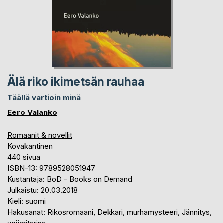
Älä riko ikimetsän rauhaa
Täällä vartioin minä
Eero Valanko
Romaanit & novellit
Kovakantinen
440 sivua
ISBN-13: 9789528051947
Kustantaja: BoD - Books on Demand
Julkaistu: 20.03.2018
Kieli: suomi
Hakusanat: Rikosromaani, Dekkari, murhamysteeri, Jännitys,
veijaritarina