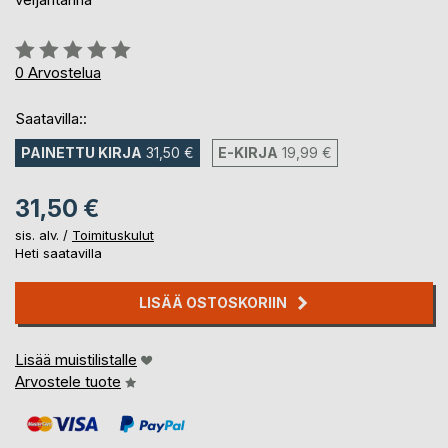
Arvostelu::
0%
0
Arvostelua
Saatavilla::
PAINETTU KIRJA
31,50 €
E-KIRJA
19,99 €
31,50 €
sis. alv. /
Toimituskulut
Heti saatavilla
LISÄÄ OSTOSKORIIN
Lisää muistilistalle
Arvostele tuote