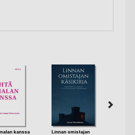
malan kanssa
Linnan omistajan
Aloitt