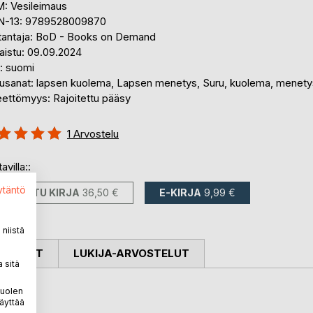
: Vesileimaus
N-13: 9789528009870
tantaja: BoD - Books on Demand
aistu: 09.09.2024
i: suomi
usanat: lapsen kuolema, Lapsen menetys, Suru, kuolema, menety
eettömyys: Rajoitettu pääsy
stelu::
1
Arvostelu
%
avilla::
ytäntö
PAINETTU KIRJA
36,50 €
E-KIRJA
9,99 €
niistä
OSTELUT
LUKIJA-ARVOSTELUT
 sitä
s.
puolen
äyttää