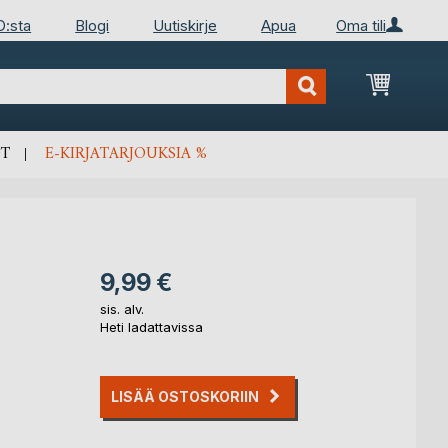
D:sta
Blogi
Uutiskirje
Apua
Oma tili
Ostosko
T
E-KIRJATARJOUKSIA %
9,99 €
sis. alv.
Heti ladattavissa
LISÄÄ OSTOSKORIIN