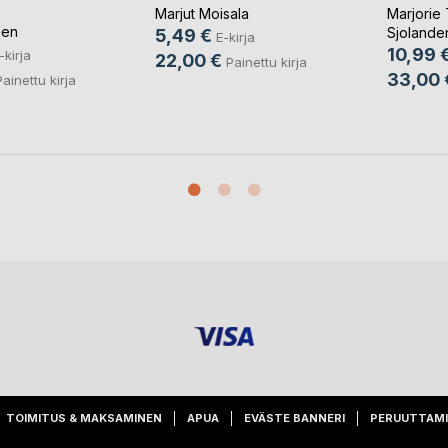
Marjut Moisala
Marjorie 
nen
Sjolande
5,49 €
E-kirja
10,99 
-kirja
22,00 €
Painettu kirja
33,00 
Painettu kirja
TOIMITUS & MAKSAMINEN
APUA
EVÄSTE BANNERI
PERUUTTAM