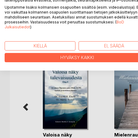
laiteriippuvaisia evästeitä, sormenjälkiä, seurantapikseleitä ja IP-osoitteita
Äiti, älä itke on ainoan lapsensa menettäneen äidi
Upotamme lisäksi kolmansien osapuolten sisältöä (esim. videoalustoja)
vaikeudesta ja kaksi sukua tuhoavasta menetykse
voi vaikuttaa kolmannen osapuolen suorittamaan tietojen jatkokäsittelyyn 
mahdolliseen seurantaan. Asetuksillasi annat suostumuksen edellä kuvatt
"Sitten kun menen niin äiti älä ole surullinen"
prosesseihin. Vastaisuudessa voit peruuttaa suostumuksesi. (
BoD
Julkaisutiedot
)
KIELLÄ
EI, SÄÄDÄ
LISÄÄ KIRJOJA B
o
D:L
HYVÄKSY KAIKKI
kaopas 2
Valoisa näky
Mielenrau