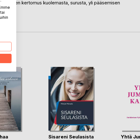
.
n rehellinen kertomus kuolemasta, surusta, yli pääsemisen
. Emme
stä.
tai
uihin
LA
haa
Sisareni Seulasista
Yhtä Ju