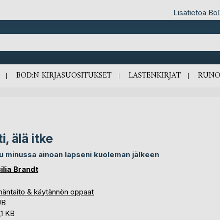
Lisätietoa Bo
BOD:N KIRJASUOSITUKSET
LASTENKIRJAT
RUNO
ti, älä itke
u minussa ainoan lapseni kuoleman jälkeen
ilia Brandt
mäntaito & käytännön oppaat
UB
,1 KB