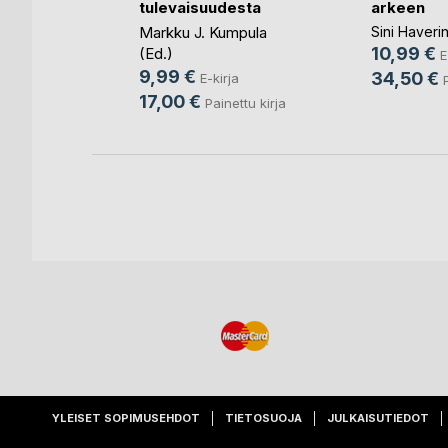
tulevaisuudesta
arkeen
e
Markku J. Kumpula
Sini Haveri
ja
10,99 €
(Ed.)
E
ettu kirja
9,99 €
34,50 €
E-kirja
17,00 €
Painettu kirja
YLEISET SOPIMUSEHDOT
TIETOSUOJA
JULKAISUTIEDOT