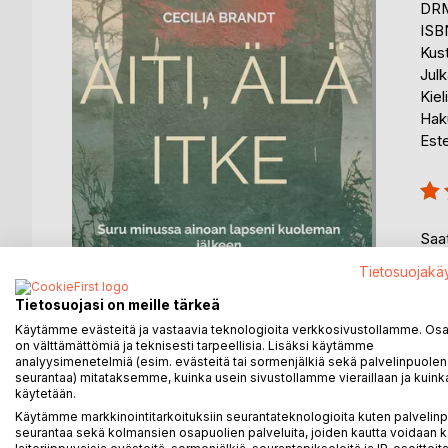
DRM
ISB
Kus
Julk
Kiel
Hak
Est
Arvo
100
Saat
Tietosuojakä
Tietosuojasi on meille tärkeä
Käytämme evästeitä ja vastaavia teknologioita verkkosivustollamme. Osa 
on välttämättömiä ja teknisesti tarpeellisia. Lisäksi käytämme
KUVAUS
KIRJAILIJA
LEHDISTÖARV
analyysimenetelmiä (esim. evästeitä tai sormenjälkiä sekä palvelinpuolen
seurantaa) mitataksemme, kuinka usein sivustollamme vieraillaan ja kuinka
käytetään.
Yksi lapsi, yksi äiti ja loppuelämän kestävä menety
Käytämme markkinointitarkoituksiin seurantateknologioita kuten palvelin
seurantaa sekä kolmansien osapuolien palveluita, joiden kautta voidaan k