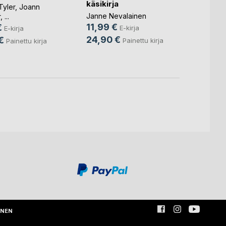
käsikirja
sijoi
Tyler
,
Joann
Janne Nevalainen
Eeva 
r
, ...
11,99 €
9,99
€
E-kirja
E-kirja
24,90 €
27,9
€
Painettu kirja
Painettu kirja
INEN