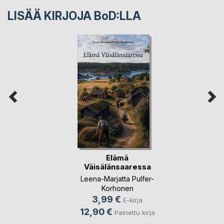
LISÄÄ KIRJOJA B
o
D:LLA
Elämä
Väisälänsaaressa
Leena-Marjatta Pulfer-
Korhonen
3,99 €
E-kirja
12,90 €
Painettu kirja