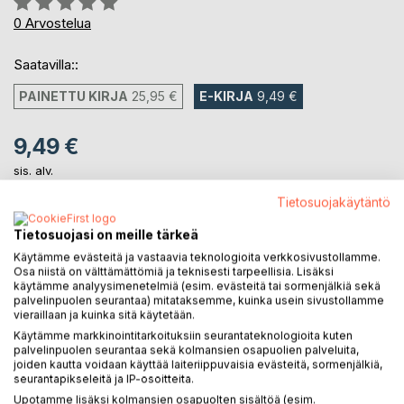
0%
0
Arvostelua
Saatavilla::
PAINETTU KIRJA
25,95 €
E-KIRJA
9,49 €
9,49 €
sis. alv.
Heti ladattavissa
Tietosuojakäytäntö
Tietosuojasi on meille tärkeä
LISÄÄ OSTOSKORIIN
Käytämme evästeitä ja vastaavia teknologioita verkkosivustollamme.
Osa niistä on välttämättömiä ja teknisesti tarpeellisia. Lisäksi
käytämme analyysimenetelmiä (esim. evästeitä tai sormenjälkiä sekä
Lisää muistilistalle
palvelinpuolen seurantaa) mitataksemme, kuinka usein sivustollamme
vieraillaan ja kuinka sitä käytetään.
Arvostele tuote
Käytämme markkinointitarkoituksiin seurantateknologioita kuten
palvelinpuolen seurantaa sekä kolmansien osapuolien palveluita,
joiden kautta voidaan käyttää laiteriippuvaisia evästeitä, sormenjälkiä,
seurantapikseleitä ja IP-osoitteita.
Upotamme lisäksi kolmansien osapuolten sisältöä (esim.