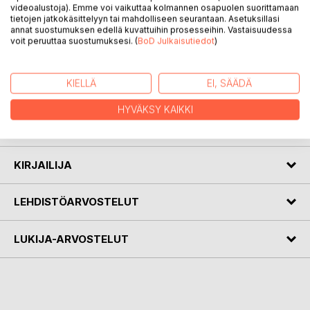
videoalustoja). Emme voi vaikuttaa kolmannen osapuolen suorittamaan
tietojen jatkokäsittelyyn tai mahdolliseen seurantaan. Asetuksillasi
annat suostumuksen edellä kuvattuihin prosesseihin. Vastaisuudessa
voit peruuttaa suostumuksesi. (
KUVAUS
BoD Julkaisutiedot
)
Aarne Seppänen syntyi Kivennavan Pamppalassa v 1912.
KIELLÄ
EI, SÄÄDÄ
Tähän julkaisuun on koottu hänen arkistoistaan Pamppalan
HYVÄKSY KAIKKI
asutushistoriaa, isojakoa, muistelmia kylästä ja sen ihmisistä
sekä muistelmat sodista ja rauhanajasta sotien jälkeen.
KIRJAILIJA
LEHDISTÖARVOSTELUT
LUKIJA-ARVOSTELUT