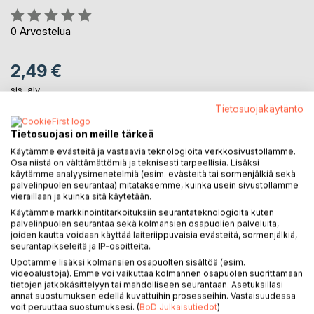
Arvostelu::
0%
0
Arvostelua
2,49 €
sis. alv.
Heti ladattavissa
Tietosuojakäytäntö
Tietosuojasi on meille tärkeä
LISÄÄ OSTOSKORIIN
Käytämme evästeitä ja vastaavia teknologioita verkkosivustollamme.
Osa niistä on välttämättömiä ja teknisesti tarpeellisia. Lisäksi
käytämme analyysimenetelmiä (esim. evästeitä tai sormenjälkiä sekä
palvelinpuolen seurantaa) mitataksemme, kuinka usein sivustollamme
Lisää muistilistalle
vieraillaan ja kuinka sitä käytetään.
Arvostele tuote
Käytämme markkinointitarkoituksiin seurantateknologioita kuten
palvelinpuolen seurantaa sekä kolmansien osapuolien palveluita,
joiden kautta voidaan käyttää laiteriippuvaisia evästeitä, sormenjälkiä,
seurantapikseleitä ja IP-osoitteita.
Upotamme lisäksi kolmansien osapuolten sisältöä (esim.
videoalustoja). Emme voi vaikuttaa kolmannen osapuolen suorittamaan
tietojen jatkokäsittelyyn tai mahdolliseen seurantaan. Asetuksillasi
annat suostumuksen edellä kuvattuihin prosesseihin. Vastaisuudessa
voit peruuttaa suostumuksesi. (
BoD Julkaisutiedot
)