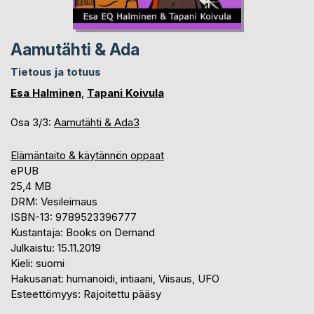
Aamutähti & Ada
Tietous ja totuus
Esa Halminen
,
Tapani Koivula
Osa 3/3:
Aamutähti & Ada3
Elämäntaito & käytännön oppaat
ePUB
25,4 MB
DRM: Vesileimaus
ISBN-13: 9789523396777
Kustantaja: Books on Demand
Julkaistu: 15.11.2019
Kieli: suomi
Hakusanat: humanoidi, intiaani, Viisaus, UFO
Esteettömyys: Rajoitettu pääsy