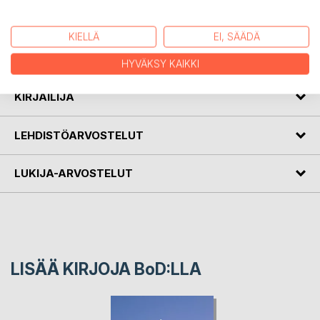
KUVAUS
KIELLÄ
EI, SÄÄDÄ
Intiaamipäällikkö Aamutähti (Morning Star) & Ada jatkavat
salaisuuksien parissa uusine kysymyksineen.
HYVÄKSY KAIKKI
KIRJAILIJA
LEHDISTÖARVOSTELUT
LUKIJA-ARVOSTELUT
LISÄÄ KIRJOJA B
o
D:LLA