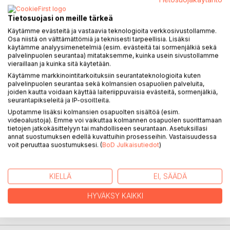
Tietosuojasi on meille tärkeä
Käytämme evästeitä ja vastaavia teknologioita verkkosivustollamme.
KUVAUS
Osa niistä on välttämättömiä ja teknisesti tarpeellisia. Lisäksi
käytämme analyysimenetelmiä (esim. evästeitä tai sormenjälkiä sekä
palvelinpuolen seurantaa) mitataksemme, kuinka usein sivustollamme
Vuonna 1881 ilmestynyt Aamurusko aloittaa Friedrich
vieraillaan ja kuinka sitä käytetään.
Nietzschen sotaretken moraalia vastaan. Se ei silti
Käytämme markkinointitarkoituksiin seurantateknologioita kuten
palvelinpuolen seurantaa sekä kolmansien osapuolien palveluita,
haiskahda hiukkaakaan ruudilta, ei siitäkään huolimatta, että
joiden kautta voidaan käyttää laiteriippuvaisia evästeitä, sormenjälkiä,
vanhana tykkimiehenä Nietzsche osaa keskittää
seurantapikseleitä ja IP-osoitteita.
kohteeseensa raskastakin tulta. Ajatukset putoilevat kirjan
Upotamme lisäksi kolmansien osapuolten sisältöä (esim.
sivuilta kuin viikunat puista, ne ovat hyviä ja makeita.
videoalustoja). Emme voi vaikuttaa kolmannen osapuolen suorittamaan
Pohjatuuli tämä kirja on kypsille viikunoille! Rantakivikossa
tietojen jatkokäsittelyyn tai mahdolliseen seurantaan. Asetuksillasi
annat suostumuksen edellä kuvattuihin prosesseihin. Vastaisuudessa
jumalallinen lisko pyytää kultaisia vonkaleita, ne välkehtivät
voit peruuttaa suostumuksesi. (
BoD Julkaisutiedot
)
aamuauringon kilossa ja värisevät lempeästi nahkaansa
myöten: niistä jokainen on uusi totuus. Filosofin suolisto on
urhoollinen: tämä kirja ei ole ruuansulatushäiriö, tässä
KIELLÄ
EI, SÄÄDÄ
kirjassa saadaan valmiiksi!
HYVÄKSY KAIKKI
KIRJAILIJA