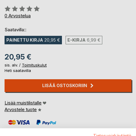
Arvostelu::
0%
0
Arvostelua
Saatavilla::
PAINETTU KIRJA
20,95 €
E-KIRJA
6,99 €
20,95 €
sis. alv. /
Toimituskulut
Heti saatavilla
LISÄÄ OSTOSKORIIN
Lisää muistilistalle
Arvostele tuote
Tietosuojakäytäntö