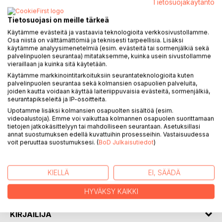
Tietosuojakäytäntö
Tietosuojasi on meille tärkeä
Käytämme evästeitä ja vastaavia teknologioita verkkosivustollamme.
Osa niistä on välttämättömiä ja teknisesti tarpeellisia. Lisäksi
KUVAUS
käytämme analyysimenetelmiä (esim. evästeitä tai sormenjälkiä sekä
palvelinpuolen seurantaa) mitataksemme, kuinka usein sivustollamme
vieraillaan ja kuinka sitä käytetään.
A Farewell to the Earth and Kepler-438b: A Noveramatry (a
Käytämme markkinointitarkoituksiin seurantateknologioita kuten
combination of novel, drama and poetry all in one line) is a
palvelinpuolen seurantaa sekä kolmansien osapuolien palveluita,
joiden kautta voidaan käyttää laiteriippuvaisia evästeitä, sormenjälkiä,
dystopian fiction which offers a different vision of the
seurantapikseleitä ja IP-osoitteita.
earth's near future. It depicts the cataclysmic decline,
Upotamme lisäksi kolmansien osapuolten sisältöä (esim.
sociopolitical dysfunction and environmental ruin of the
videoalustoja). Emme voi vaikuttaa kolmannen osapuolen suorittamaan
earth, worse than it has ever been in human history. In such
tietojen jatkokäsittelyyn tai mahdolliseen seurantaan. Asetuksillasi
a dreadful climate, some influential wealthy persons and
annat suostumuksen edellä kuvattuihin prosesseihin. Vastaisuudessa
voit peruuttaa suostumuksesi. (
BoD Julkaisutiedot
)
families decide to escape the earth and move to Kepler-
438b. The noveramatry challenges world leaders,
politicians, tycoons and readers and makes them ponder
KIELLÄ
EI, SÄÄDÄ
on the current status of our planet. It also warns them of
the serious consequences of their decisions and actions.
HYVÄKSY KAIKKI
KIRJAILIJA