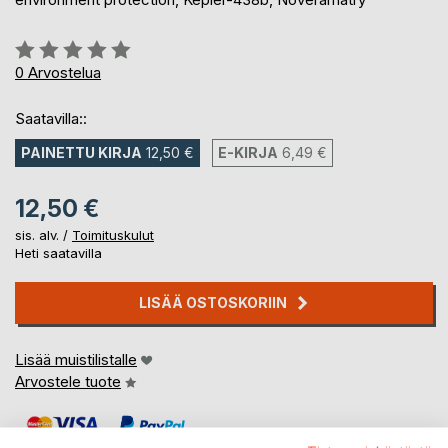
Arvostelu::
0%
0
Arvostelua
Saatavilla::
PAINETTU KIRJA
12,50 €
E-KIRJA
6,49 €
12,50 €
sis. alv. /
Toimituskulut
Heti saatavilla
LISÄÄ OSTOSKORIIN
Lisää muistilistalle
Arvostele tuote