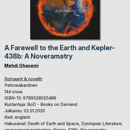
A Farewell to the Earth and Kepler-
438b: A Noveramatry
Mehdi Ghasemi
Romaanit & novellit
Pehmeäkantinen
144 sivua
ISBN-13: 9789528020486
Kustantaja: BoD - Books on Demand
Julkaistu: 02.01.2020
Kieli: englanti
Hakusanat: Death of Earth and Space, Dystopian Literature,
environment protection, Kepler-438b, Noveramatry