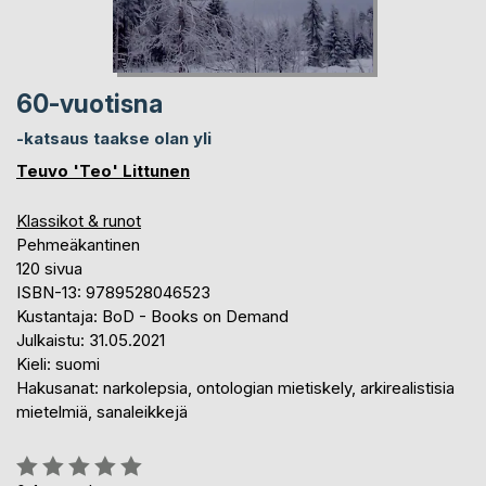
60-vuotisna
-katsaus taakse olan yli
Teuvo 'Teo' Littunen
Klassikot & runot
Pehmeäkantinen
120 sivua
ISBN-13: 9789528046523
Kustantaja: BoD - Books on Demand
Julkaistu: 31.05.2021
Kieli: suomi
Hakusanat: narkolepsia, ontologian mietiskely, arkirealistisia
mietelmiä, sanaleikkejä
Arvostelu::