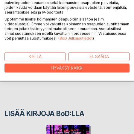
palvelinpuolen seurantaa sekä kolmansien osapuolien palveluita,
jättämiäni runoja: tästä alaotsikko "katsaus taakse olan yli".
joiden kautta voidaan käyttää laiteriippuvaisia evästeitä, sormenjälkiä,
Kirjani asenne on kriittinen ja tyylini ironinen tai sarkastinen;
seurantapikseleitä ja IP-osoitteita.
soveltuvat oikein hyvin asioitten tarkasteluun tästä
Upotamme lisäksi kolmansien osapuolten sisältöä (esim.
ikäperspektiivistä.
videoalustoja). Emme voi vaikuttaa kolmannen osapuolen suorittamaan
tietojen jatkokäsittelyyn tai mahdolliseen seurantaan. Asetuksillasi
annat suostumuksen edellä kuvattuihin prosesseihin. Vastaisuudessa
voit peruuttaa suostumuksesi. (
BoD Julkaisutiedot
)
KIRJAILIJA
KIELLÄ
EI, SÄÄDÄ
LEHDISTÖARVOSTELUT
HYVÄKSY KAIKKI
LUKIJA-ARVOSTELUT
LISÄÄ KIRJOJA B
o
D:LLA