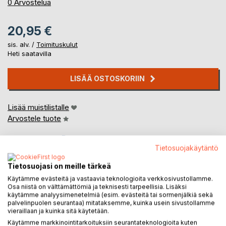
0%
0
Arvostelua
20,95 €
sis. alv. /
Toimituskulut
Heti saatavilla
LISÄÄ OSTOSKORIIN
Lisää muistilistalle
Arvostele tuote
Tietosuojakäytäntö
Tietosuojasi on meille tärkeä
Käytämme evästeitä ja vastaavia teknologioita verkkosivustollamme.
Osa niistä on välttämättömiä ja teknisesti tarpeellisia. Lisäksi
käytämme analyysimenetelmiä (esim. evästeitä tai sormenjälkiä sekä
KUVAUS
palvelinpuolen seurantaa) mitataksemme, kuinka usein sivustollamme
vieraillaan ja kuinka sitä käytetään.
Käytämme markkinointitarkoituksiin seurantateknologioita kuten
Nyt 60 vuotta täytettyäni julkaisen tuhdin paketin jemmaan