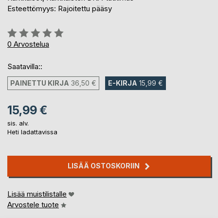
Esteettömyys: Rajoitettu pääsy
Arvostelu::
0%
0
Arvostelua
Saatavilla::
PAINETTU KIRJA
36,50 €
E-KIRJA
15,99 €
15,99 €
sis. alv.
Heti ladattavissa
LISÄÄ OSTOSKORIIN
Lisää muistilistalle
Arvostele tuote