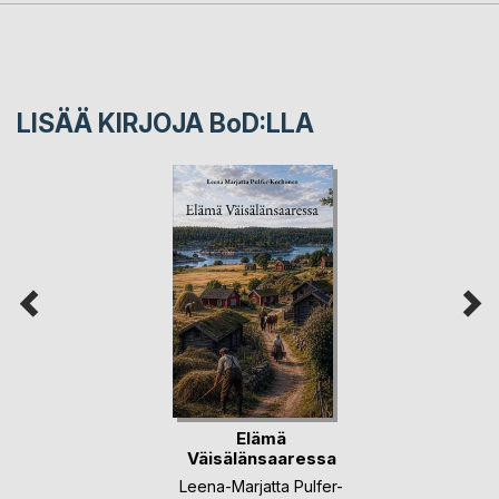
LISÄÄ KIRJOJA B
o
D:LLA
Elämä
Väisälänsaaressa
Leena-Marjatta Pulfer-