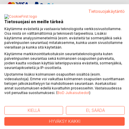
Tietosuojakäytäntö
Tietosuojasi on meille tärkeä
Käytämme evästeitä ja vastaavia teknologioita verkkosivustollamme.
Osa niistä on välttämättömiä ja teknisesti tarpeellisia. Lisäksi
KUVAUS
käytämme analyysimenetelmiä (esim. evästeitä tai sormenjälkiä sekä
palvelinpuolen seurantaa) mitataksemme, kuinka usein sivustollamme
vieraillaan ja kuinka sitä käytetään.
Kärkkäis/Kärkäs-asutusta oli 1500-luvun alussa mm.
Käytämme markkinointitarkoituksiin seurantateknologioita kuten
Hämeessä muinaisella Pälkäneellä Keljonjärven rannalla,
palvelinpuolen seurantaa sekä kolmansien osapuolien palveluita,
joiden kautta voidaan käyttää laiteriippuvaisia evästeitä, sormenjälkiä,
Savossa Rantasalmen Tuusmäessä ja Karjalan kannaksella.
seurantapikseleitä ja IP-osoitteita.
Kustaa Vaasa vaati erämaitten haltijoita muuttamaan
Upotamme lisäksi kolmansien osapuolten sisältöä (esim.
pysyvästi eräsijoilleen, jotta ne pysyisivät sukujen hallussa
videoalustoja). Emme voi vaikuttaa kolmannen osapuolen suorittamaan
eivätkä joutuisi valtiolle. Niinpä Pietari Laurinpoika Kärkäs
tietojen jatkokäsittelyyn tai mahdolliseen seurantaan. Asetuksillasi
annat suostumuksen edellä kuvattuihin prosesseihin. Vastaisuudessa
muutti poikineen ja veljenpoikineen Pälkäneeltä nykyisen
voit peruuttaa suostumuksesi. (
BoD Julkaisutiedot
)
Konneveden ja Hankasalmen alueelle muodostaen
Kärkkäälän kylän ja Rautalammin Kärkkäisten sukuhaaran.
Pekka Pekanpoika Kärkkäinen puolestaan muutti
KIELLÄ
EI, SÄÄDÄ
Rantasalmelta Kiuruvedelle Hautajärven alueelle ja tästä
muodostui Kiuruveden Kärkkäisten laaja sukuhaara. Kirjassa
HYVÄKSY KAIKKI
esitellään näiden kahden sekä muittenkin Kärkkäishaarojen