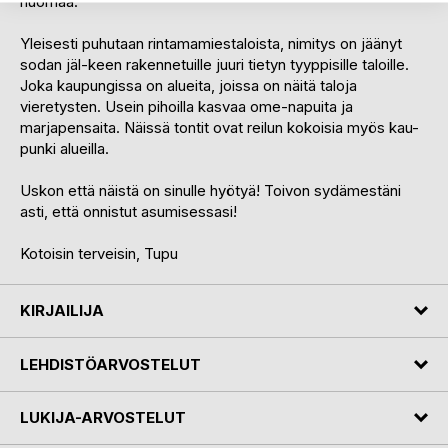
huomaa.
Yleisesti puhutaan rintamamiestaloista, nimitys on jäänyt
sodan jäl-keen rakennetuille juuri tietyn tyyppisille taloille.
Joka kaupungissa on alueita, joissa on näitä taloja
vieretysten. Usein pihoilla kasvaa ome-napuita ja
marjapensaita. Näissä tontit ovat reilun kokoisia myös kau-
punki alueilla.
Uskon että näistä on sinulle hyötyä! Toivon sydämestäni
asti, että onnistut asumisessasi!
Kotoisin terveisin, Tupu
KIRJAILIJA
LEHDISTÖARVOSTELUT
LUKIJA-ARVOSTELUT