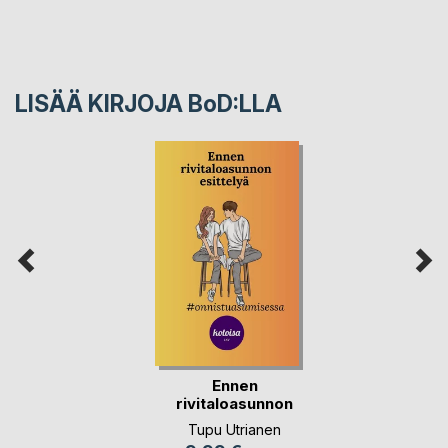
LISÄÄ KIRJOJA B
o
D:LLA
Ennen
rivitaloasunnon
esittelyä
Tupu Utrianen