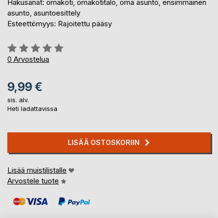
Hakusanat: omakoti, omakotitalo, oma asunto, ensimmäinen
asunto, asuntoesittely
Esteettömyys: Rajoitettu pääsy
Arvostelu::
0%
0
Arvostelua
9,99 €
sis. alv.
Heti ladattavissa
LISÄÄ OSTOSKORIIN
Lisää muistilistalle
Arvostele tuote