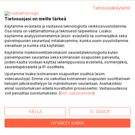
Tietosuojakäytäntö
Tietosuojasi on meille tärkeä
KUVAUS
Käytämme evästeitä ja vastaavia teknologioita verkkosivustollamme.
Osa niistä on välttämättömiä ja teknisesti tarpeellisia. Lisäksi
käytämme analyysimenetelmiä (esim. evästeitä tai sormenjälkiä sekä
Tässä E-kirjassa kerron mitä 50-luvulla rakennetussa
palvelinpuolen seurantaa) mitataksemme, kuinka usein sivustollamme
vieraillaan ja kuinka sitä käytetään.
omakotitalon asuntoesittelyssä kannattaa katsella ja
Käytämme markkinointitarkoituksiin seurantateknologioita kuten
kysellä. Ei tule sitten myöhem-min yllätyksiä!
palvelinpuolen seurantaa sekä kolmansien osapuolien palveluita,
joiden kautta voidaan käyttää laiteriippuvaisia evästeitä, sormenjälkiä,
Olen lukuisissa kotien esittely tilaisuuksissa huomannut, että
seurantapikseleitä ja IP-osoitteita.
ihmisiä kiinnostaa yleensä vain kaksi asiaa:
Upotamme lisäksi kolmansien osapuolten sisältöä (esim.
- keittiö
videoalustoja). Emme voi vaikuttaa kolmannen osapuolen suorittamaan
tietojen jatkokäsittelyyn tai mahdolliseen seurantaan. Asetuksillasi
- pesutilat
annat suostumuksen edellä kuvattuihin prosesseihin. Vastaisuudessa
voit peruuttaa suostumuksesi. (
BoD Julkaisutiedot
)
50-luvun talossa on kuitenkin todella monta seikkaa, joita
kannattaa katsoa niin sisältä kuin ulkopuolelta tarkemmin.
Ulkopuoliset remontit saattavat tulla paljon sisätilojen
KIELLÄ
EI, SÄÄDÄ
remontteja kalliimmiksi.
HYVÄKSY KAIKKI
Lisäksi aina voi löytyä jotain akuuttia, jota ei välttämättä heti